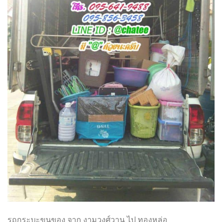
รถกระบะขนของ จาก งามวงศ์วาน ไป ทองหล่อ