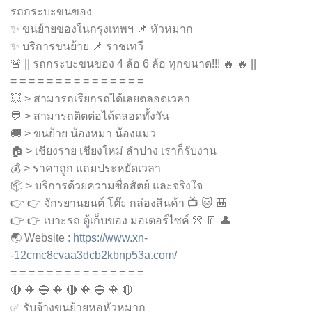
รถกระบะขนของ
✨ ขนย้ายของในกรุงเทพฯ 📌 หัวหมาก
✨ บริการขนย้าย 📌 ราชเทวี
🚨 || รถกระบะขนของ 4 ล้อ 6 ล้อ ทุกขนาด!!! 🔥 🔥 ||
= = = = = = = = = = = = = = =
💥 > สามารถเรียกรถได้เลยตลอดเวลา
💬 > สามารถติตต่อได้ตลอดทั้งวัน
🚚 > ขนย้าย น้องหมา น้องแมว
🏠 > เชียงราย เชียงใหม่ ลำปาง เราก็รับงาน
💰 > ราคาถูก แถมประหยัดเวลา
📦 > บริการด้วยความซื่อสัตย์ และจริงใจ
👉 👉 จักรยานยนต์ โต๊ะ กล่องสินค้า 📺 🐱 🎒
👉 👉 เบาะรถ ตู้เก็บของ มอเตอร์ไซค์ 👚 👖 👤
🌏 Website :
https://www.xn-
-12cmc8cvaa3dcb2kbnp53a.com/
= = = = = = = = = = = = = = =
🔴 🔶 🔵 🔶 🔴 🔶 🔵 🔶 🔴
✅ รับจ้างขนย้ายหอหัวหมาก