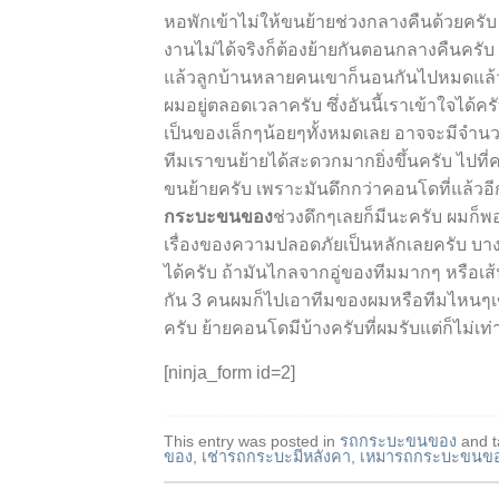
หอพักเข้าไม่ให้ขนย้ายช่วงกลางคืนด้วยครับ
งานไม่ได้จริงก็ต้องย้ายกันตอนกลางคืนครับ 
แล้วลูกบ้านหลายคนเขาก็นอนกันไปหมดแล้ว
ผมอยู่ตลอดเวลาครับ ซึ่งอันนี้เราเข้าใจได้ครั
เป็นของเล็ก
ๆ
น้อย
ๆ
ทั้งหมดเลย อาจจะมีจำนวน
ทีมเราขนย้ายได้สะดวกมากยิ่งขึ้นครับ ไปที
ขนย้ายครับ เพราะมันดึกกว่าคอนโดที่แล้วอีกค
กระบะขนของ
ช่วงดึก
ๆ
เลยก็มีนะครับ ผมก็พ
เรื่องของความปลอดภัยเป็นหลักเลยครับ บางที
ได้ครับ ถ้ามันไกลจากอู่ของทีมมากๆ หรือเส้
กัน 3 คนผมก็ไปเอาทีมของผมหรือทีมไหน
ๆ
ครับ ย้ายคอนโดมีบ้างครับที่ผมรับแต่ก็ไม่เท
[ninja_form id=2]
This entry was posted in
รถกระบะขนของ
and 
ของ
,
เช่ารถกระบะมีหลังคา
,
เหมารถกระบะขนข