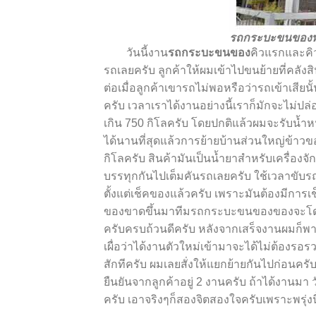
รถกระบะขนของพร
วันนี้งาน
รถกระบะขนของ
คิวแรกและคิว
รถเลยครับ ลูกค้าให้ผมเข้าไปขนย้ายที่คลัง
ต่อเมื่อลูกค้าเขารถไม่พอหรือว่ารถเข้าเส
ครับ เวลาเราได้งานอย่างนี้เราก็มักจะไม่ปล
เกิน 750 กิโลครับ โดยปกติแล้วผมจะรับน้ำหน
ได้นานที่สุดแล้วการย้ายบ้านส่วนใหญ่ข้าวข
กิโลครับ สินค้ามันเป็นน้ำยาสำหรับเครื่องจั
บรรทุกกันไปเต็มคันรถเลยครับ ใช้เวลาขับร
ตั้งแต่
เช็ค
ของแล้วครับ เพราะมันต้องมีการ
เ
ของขาดขึ้นมาทีมรถกระบะขนของของจะโดนส
ครับครบถ้วนดีครับ หลังจากเสร็จงานผมก็พา
เผื่อว่าได้งานตัวใหม่เข้ามาจะได้ไม่ต้องรอรว
สักทีครับ ผมเลยสั่งให้แยกย้ายกันไปก่อนคร
ยืนยันจากลูกค้าอยู่ 2 งานครับ ถ้าได้งานมา ว
ครับ เอาจริง
ๆ
ก็สองจิตสองใจครับเพราะพรุ่งน