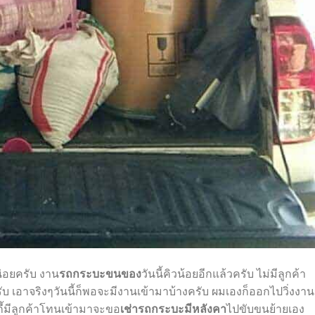
น่อยครับ งาน
รถกระบะขนของ
วันนี้คิวน้อยอีกแล้วครับ ไม่มีลูกค้า
บ เอาจริง
ๆ
วันนี้ก็พอจะมีงานเข้ามาบ้างครับ ผมเองก็ออกไปวิ่งงาน
อกี้มีลูกค้าโทนเข้ามาจะขอ
เช่ารถกระบะมีหลังคา
ไปขับขนย้ายเอง