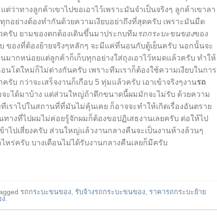
 แต่ว่าทางลูกค้าเขาไปขอเอาไว้เพราะมันจำเป็นจริงๆ ลูกค้าเขาลา
ทุกอย่างต้องทำกันด้วยความเงียบอย่าถึงที่สุดครับ เพราะมันมืด
ครับ ยามของตกต้องเดินขึ้นมาประกบทีม
รถกระบะขนของ
ของ
บ ของที่ต้องย้ายจริง
ๆ
หลักๆ จะมีแค่ที่นอนกับตู้เย็นครับ นอกนั้นจะ
มากหน่อยแต่ลูกค้าก็เก็บทุกอย่างใส่ถุงเอาไว้หมดแล้วครับ ทำให้
่คอนโดใหม่ก็ไม่ต่างกันครับ เพราะทีมเราก็ต้องใช้ความเงียบในการ
รับ กว่าจะเสร็จงานก็เกือบ 5 ทุ่มแล้วครับ เอาเข้าจริง
ๆ
งาน
รถ
อจะได้มาบ้าง แต่ส่วนใหญ่ถ้าดึกขนาดนี้ผมมักจะไม่รับ ด้วยความ
เราไปในสถานที่ที่มันไม่คุ้นเคย ก็อาจจะทำให้เกิดเรื่องอันตราย
นทางที่ไปผมไม่ค่อยรู้จักผมก็ต้องขอปฏิเสธงานเลยครับ ต่อให้ไป
เข้าไปเสี่ยงครับ ส่วนใหญ่แล้วงานกลางคืนจะเป็นงานห้างล้วน
ๆ
่าไหร่ครับ บางเดือนไม่ได้รับงานกลางคืนเลยก็มีครับ
tagged
รถกระบะขนของ
,
รับจ้างรถกระบะขนของ
,
ราคารถกระบะย้าย
อง
.