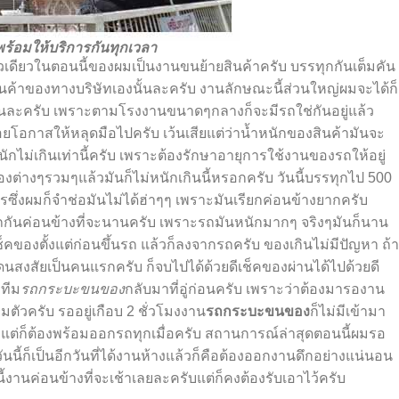
้อมให้บริการกันทุกเวลา
เดียวในตอนนี้ของผมเป็นงานขนย้ายสินค้าครับ บรรทุกกันเต็มคัน
สินค้าของทางบริษัทเองนั้นละครับ งานลักษณะนี้ส่วนใหญ่ผมจะได้ก็
ียนั้นละครับ เพราะตามโรงงานขนาด
ๆ
กลางก็จะมีรถใช่กันอยู่แล้ว
่อยโอกาสให้หลุดมือไปครับ เว้นเสียแต่ว่าน้ำหนักของสินค้ามันจะ
ักไม่เกินเท่านี้ครับ เพราะต้องรักษาอายุการใช้งานของรถให้อยู่
องต่าง
ๆ
รวม
ๆ
แล้วมันก็ไม่หนักเกินนี้หรอกครับ วันนี้บรรทุกไป 500
กรซึ่งผมก็จำช่อมันไม่ได้ฮ่าๆๆ เพราะมันเรียกค่อนข้างยากครับ
ถกันค่อนข้างที่จะนานครับ เพราะรถมันหนักมากๆ จริง
ๆ
มันก็นาน
ช็ค
ของตั้งแต่ก่อนขึ้นรถ แล้วก็ลงจากรถครับ ของเกินไม่มีปัญหา ถ้า
งสัยเป็นคนแรกครับ ก็จบไปได้ด้วยดี
เช็ค
ของผ่านได้ไปด้วยดี
ทีม
รถกระบะขนของ
กลับมาที่อู่ก่อนครับ เพราะว่าต้องมารองาน
มตัวครับ รออยู่เกือบ 2 ชั่วโมงงาน
รถกระบะขนของ
ก็ไม่มีเข้ามา
ับแต่ก็ต้องพร้อมออกรถทุกเมื่อครับ สถานการณ์ล่าสุดตอนนี้ผมรอ
ันนี้ก็เป็นอีกวันที่ได้งานห้างแล้วก็คือต้องออกงานดึกอย่างแน่นอน
ี้งานค่อนข้างที่จะ
เช้า
เลยละครับแต่ก็คงต้องรับเอาไว้ครับ