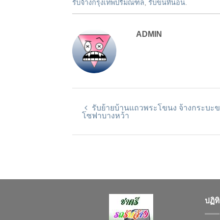
รับจ้างกรุงเทพปริมณฑล
,
รับขนที่นอน
.
ADMIN
รับย้ายบ้านแถวพระโขนง จ้างกระบะ
โซฟาบางหว้า
ปฏิท