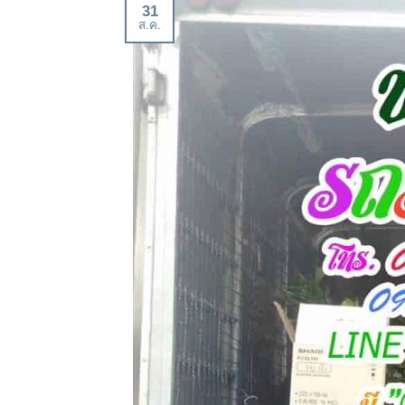
31
ส.ค.