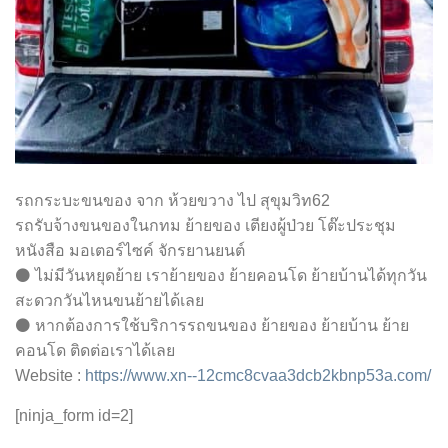
รถกระบะขนของ จาก ห้วยขวาง ไป สุขุมวิท62
รถรับจ้างขนของในกทม ย้ายของ เตียงผู้ป่วย โต๊ะประชุม
หนังสือ มอเตอร์ไซค์ จักรยานยนต์
⚫ ไม่มีวันหยุดย้าย เราย้ายของ ย้ายคอนโด ย้ายบ้านได้ทุกวัน
สะดวกวันไหนขนย้ายได้เลย
⚫ หากต้องการใช้บริการรถขนของ ย้ายของ ย้ายบ้าน ย้าย
คอนโด ติดต่อเราได้เลย
Website :
https://www.xn--12cmc8cvaa3dcb2kbnp53a.com/
[ninja_form id=2]