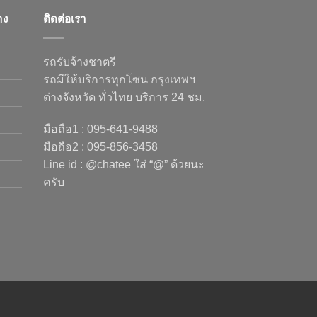
าง
ติดต่อเรา
รถรับจ้างชาตรี
รถมีให้บริการทุกโซน กรุงเทพฯ
ต่างจังหวัด ทั่วไทย บริการ 24 ชม.
มือถือ1 : 095-641-9488
มือถือ2 : 095-856-3458
Line id : @chatee ใส่ “@” ด้วยนะ
ครับ