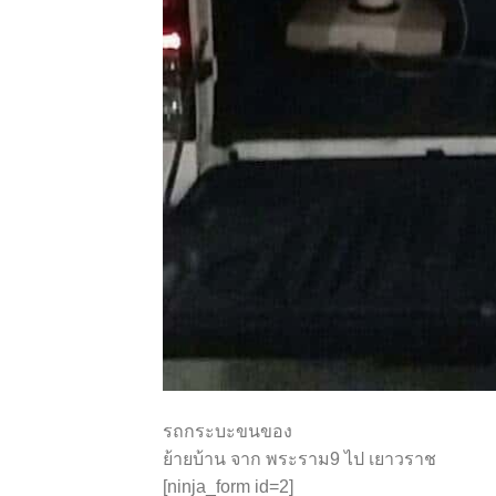
รถกระบะขนของ
ย้ายบ้าน จาก พระราม9 ไป เยาวราช
[ninja_form id=2]