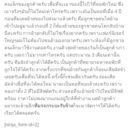
คนเล็กของลูกค้าครับ เพื่อที่จะเอาของนี้ไปไว้ที่หอพักใหม่ ซึ่ง
เอาจริงๆมันก็ไม่ใหม่เท่าไหร่ครับ เพราะมันเป็นหอที่เมื่อ 4 ปี
ก่อนทีมเคยย้ายของไปส่งมาแล้วครับ คือลูกชายคนโตย้าย
เข้าไปอยู่มาแล้วรอบที่ 2 ก็ต้องย้ายของลูกชายคนโตกลับบ้าน
นี่ละครับ การย้ายกลับก็ไม่ใช่เรื่องยากครับ เพราะเฟอร์นิเจอร์
ใหญ่ๆผมก็ไม่ต้องไปขนย้ายออกมาครับ เพราะห้องก็มีลูกชาย
คนเล็กมาใช้งานต่อครับ งานคิวสุดท้ายของวันก็เป็นลูกค้าเก่า
ครับ แต่เก่าไม่มากเท่าไหร่ครับ แต่ประมาณ 3 เดือนเท่านั้น
ครับ ทีมยังจำลูกค้าได้ดีครับ เป็นลูกค้าที่พยายามหาหอพักที่
ถูกใจให้ได้ครับ จากครั้งแรกที่ขนย้ายกันลูกค้าก็ยอมเสียมัดจำ
เลยครับเพื่อที่จะได้หอนี้ ครั้งนี้ก็เช่นเดียวกันครับ ยอมเสีย
มัดจำเพื่อที่จะได้หอใหม่ น่าจะเป็นหอที่จบแล้วละครับ เพราะ
หอเก่าทั้ง 2 ที่ไม่มีลิฟต์ครับ ส่วนหอที่จะย้ายเข้าไปใหม่มีลิฟต์
พร้อม ราคาไม่แพงมากแถมอยู่ใกล้ที่ทำงาน แต่ถ้าลูกค้า
อยากจะย้ายอีก
ทีมรถกระบะรับจ้าง
ก็จะมาจัดการให้ได้ครับ
เรียกได้ตลอดครับ
[ninja_form id=2]