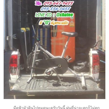
มืดฟ้ามัวดินไปหมดนะครับวันนี้ ฝนที่น่าจะตกก็ไม่ตก