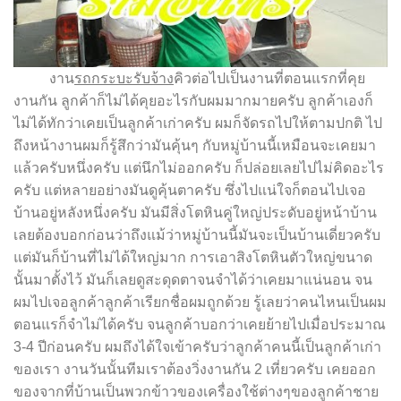
งาน
รถกระบะรับจ้าง
คิวต่อไปเป็นงานที่ตอนแรกที่คุย
งานกัน ลูกค้าก็ไม่ได้คุยอะไรกับผมมากมายครับ ลูกค้าเองก็
ไม่ได้ทักว่าเคยเป็นลูกค้าเก่าครับ ผมก็จัดรถไปให้ตามปกติ ไป
ถึงหน้างานผมก็รู้สึกว่ามันคุ้นๆ กับหมู่บ้านนี้เหมือนจะเคยมา
แล้วครับหนึ่งครับ แต่นึกไม่ออกครับ ก็ปล่อยเลยไปไม่คิดอะไร
ครับ แต่หลายอย่างมันดูคุ้นตาครับ ซึ่งไปแน่ใจก็ตอนไปเจอ
บ้านอยู่หลังหนึ่งครับ มันมีสิ่งโตหินคู่ใหญ่ประดับอยู่หน้าบ้าน
เลยต้องบอกก่อนว่าถึงแม้ว่าหมู่บ้านนี้มันจะเป็นบ้านเดี่ยวครับ
แต่มันก็บ้านที่ไม่ได้ใหญ่มาก การเอาสิงโตหินตัวใหญ่ขนาด
นั้นมาตั้งไว้ มันก็เลยดูสะดุดตาจนจำได้ว่าเคยมาแน่นอน จน
ผมไปเจอลูกค้าลูกค้าเรียกชื่อผมถูกด้วย รู้เลยว่าคนไหนเป็นผม
ตอนแรก็จำไม่ได้ครับ จนลูกค้าบอกว่าเคยย้ายไปเมื่อประมาณ
3-4 ปีก่อนครับ ผมถึงได้ใจเข้าครับว่าลูกค้าคนนี้เป็นลูกค้าเก่า
ของเรา งานวันนั้นทีมเราต้องวิ่งงานกัน 2 เที่ยวครับ เคยออก
ของจากที่บ้านเป็นพวกข้าวของเครื่องใช้ต่างๆของลูกค้าชาย