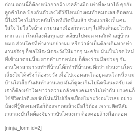
ก่อน ตอนนี้ก็ต้องหน้ากากผ้า เจลล้างมือ เท่าที่จะหาได้ คุยกับ
ลูกค้าไกล ป้องกันตัวเองได้วิธีไหนบ้างผมทำหมดเลย คือตอน
นี้ไม่มีใครไม่กังวลกับโรคที่เกิดขึ้นแล้ว ช่วงแรกยังเห็นคน
ใส่ใจ ไม่ใส่ใจบ้าง ตามนอกเมืองก็หลวมๆ ไม่ตื่นเต้นอะไรกัน
มาก แต่ว่าในเมืองคือทุกอย่างเงียบไปหมด คนกักตัวอยู่บ้าน
หมด ส่วนใครที่ทำงานอย่างผม หรือว่าจำเป็นต้องเดินทางทำ
งานจริงๆ ก็ขอให้ระมัดระวังให้มากๆ นะครับ มันเป็นโรคใหม่
ที่เข้ามาตอนนี้จะยากลำบากหน่อย ก็ต้องร่วมมือช่วยๆ กัน
งานใครสามารถทำที่บ้านได้ก็ทำที่บ้านจะดีกว่า ส่วนงานใคร
เลี่ยงไม่ได้จริงก็ต้องระวัง เมื่อไปเจอคอนโดอยู่คอนโดหนึ่ง แม่
บ้านใส่เสื้อกันฝนทำงานเลย มันก็ดูจะเกินไปนิดนึงนะครับ แต่
เราก็ต้องเข้าใจเขาว่าความกลัวของคนเราไม่เท่ากัน บางคนก็
ใช้ชีวิตปกติเลย จับโน่นนี่ไปเรื่อยเปื่อยไม่ระวังอะไรเลย อย่าง
น้องที่รู้จักคนหนึ่งก็ต้องพกเจลล้างมือไว้ต้อง เพราะติดนิสัย
เวลาลงบันไดต้องจับราวบันไดลงมา ต้องคอยล้างมือตลอด
[ninja_form id=2]