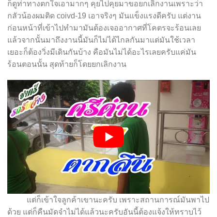
ก็ดูท่าทางตกใจเอามากๆ คุยไปคุยมาขอยกเลิกงานเพราะว่า
กลัวน้องผมติด coivd-19 เอาจริงๆ มันแข็งแรงดีครับ แต่งาน
ก่อนหน้าที่เข้าไปทำมามันต้องเจออากาศที่โคตรจะร้อนเลย
แล้วจากนั้นมาถึงงานนี้มันก็ไม่ได้ไกลกันมาแต่มันใช้เวลา
เยอะก็ต้องวิ่งมีเดินกันบ้าง คือมันไม่ได้อะไรเลยครับแค่มัน
ร้อนตอนนั้น สุดท้ายก็โดยยกเลิกงาน
แต่ก็เข้าใจลูกค้าเขานะครับ เพราะสถานการณ์มันพาไป
ด้วย แต่ก็คืนมัดจำไม่ได้แล้วนะครับอันนี้ต้องแจ้งให้ทราบไว้