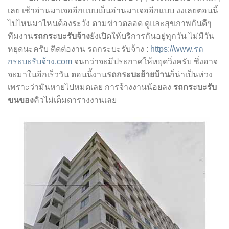
เลย เช้าอ่านมาเจออีกแบบเย็นอ่านมาเจออีกแบบ งงเลยตอนนี้
ไปไหนมาไหนต้องระวัง ตามข่าวตลอด ดูและสุขภาพกันดีๆ
ทีมงาน
รถกระบะรับจ้าง
ยังเปิดให้บริการกันอยู่ทุกวัน ไม่มีวัน
หยุดนะครับ ติดต่องาน
รถกระบะรับจ้าง :
https://www.รถ
กระบะรับจ้าง.com
จนกว่าจะมีประกาศให้หยุดวิ่งครับ ซึ่งอาจ
จะมาในอีกเร็ววัน ตอนนี้งาน
รถกระบะย้ายบ้าน
ก็น่าเป็นห่วง
เพราะว่ามันหายไปหมดเลย การจ้างงานน้อยลง
รถกระบะรับ
ขนของ
คิวไม่เต็มตารางงานเลย