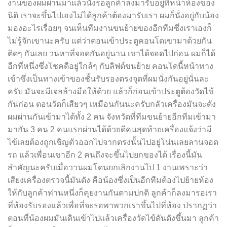
งานของผมผ่านมาแล้วนั่งรอลูกค้าลงมารับอยู่ที่หน้าห้องของ
นิติ เราจะขึ้นไปเองไม่ได้ลูกค้าต้องมารับเรา ผมก็นั่งอยู่กับน้อง
มองอะไรเรื่อยๆ จนเห็นทีมงานขนย้ายของอีกทีมซึ่งเราเองก็
ไม่รู้จักเขานะครับ แต่ว่าตอนเข้าประตูคอนโดเขามาด้วยกัน
ติดๆ กันเลย วนหาที่จอดกันอยู่นาน เขาได้จอดไปก่อน ผมก็ได้
อีกที่หนึ่งซึ่งโชคดีอยู่ใกล้ๆ กับลิฟต์ขนย้าย คอนโดนี้หน้าทาง
เข้าซึ่งเป็นทางเข้าของชั้นรับรองตรงจุดที่ผมนั่งกันอยู่นั่นละ
ครับ มันจะมีเจลล้างมือให้ด้วย แล้วก็ก่อนเข้าประตูต้องวัดไข้
กันก่อน ตอนวัดก็เสียวๆ เหมือนกันนะครับกลัวเครื่องมันจะดัง
ผมผ่านกันเข้ามาได้ทั้ง 2 คน จังหวัดที่ทีมขนย้ายอีกทีมเข้ามา
มากัน 3 คน 2 คนแรกผ่านได้ด้วยดีคนสุดท้ายเครื่องแจ้งว่ามี
ไข้เลยต้องถูกเชิญตัวออกไปจากตรงนั้นไปอยู่โน่นเลยลานจอด
รถ แล้วเพื่อนเขาอีก 2 คนถึงจะขึ้นไปยกของได้ เรื่องนี้มัน
สำคัญนะครับเมื่อวานผมโดนยกเลิกงานไป 1 งานเพราะว่า
เสียงเครื่องตรวจนี้มันดัง คือน้องซึ่งเป็นอีกทีมต้องไปย้ายห้อง
ให้กับลูกค้าท่านหนึ่งก็คุยงานกันตามปกติ ลูกค้าก็ลงมารอเรา
ที่ห้องรับรองแล้วเพื่อที่จะรอพาพวกเราขึ้นไปที่ห้อง ปรากฏว่า
ตอนที่น้องผมมันเดินเข้าไปแล้วเครื่องวัดไข้ดันดังขึ้นมา ลูกค้า