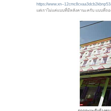
https://www.xn--12cmc8cvaa3dcb2kbnp53
แต่เราไม่แค่แบบที่มีหลังคานะครับ แบบที่ถ
รถกระบะรับจ้างขนเฟ