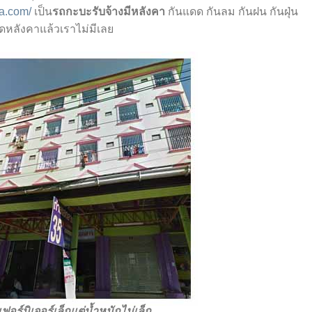
a.com/
เป็น
รถกะบะรับจ้างมีหลังคา
กันแดด กันลม กันฝน กันฝุ่น
อดหลังคาแล้วเราไม่มีเลย
อร์นิเจอร์เล็กแต่น้ำหนักไม่เล็ก