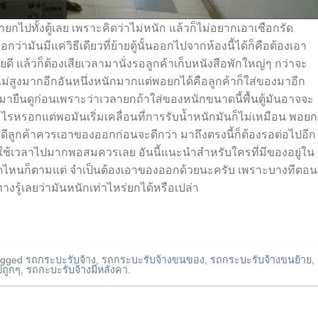
ปทั้งตู้เลย เพราะคิดว่าไม่หนัก แล้วก็ไม่อยากเอาเชือกรัด
่ามันมีแค่วิธีเดียวที่ย้ายตู้นั้นออกไปจากห้องนี้ได้ก็คือต้องเอา
ดี แล้วก็ต้องเสียเวลามานั่งรอลูกค้าเก็บหนังสือพักใหญ่ๆ กว่าจะ
งไม่สูงมากอีกอันหนึ่งหนักมากแต่พอยกได้คือลูกค้าก็ใส่ของมาอีก
ค้ามายืนดูก่อนเพราะว่าเวลายกถ้าใส่ของหนักขนาดนี้พื้นตู้มันอาจจะ
อะไรหรอกแต่พอมันเริ่มเคลื่อนที่การรับน้ำหนักมันก็ไม่เหมือน พอยก
่ดีลูกค้าควรเอาของออกก่อนจะดีกว่า มาถึงตรงนี้ก็ต้องรอต่อไปอีก
็ใช้เวลาไปมากพอสมควรเลย อันนี้แนะนำสำหรับใครที่มีของอยู่ใน
ะขนาดไหนก็ตามแต่ จำเป็นต้องเอาของออกด้วยนะครับ เพราะบางทีตอน
ทางรู้เลยว่ามันหนักเท่าไหร่ยกได้หรือเปล่า
agged
รถกระบะรับจ้าง
,
รถกระบะรับจ้างขนของ
,
รถกระบะรับจ้างขนย้าย
,
ปถูกๆ
,
รถกะบะรับจ้างมีหลังคา
.