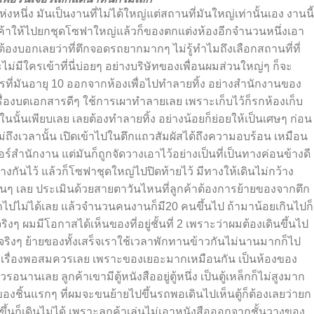
นึ่ง มันเป็นงานที่ไม่ได้ใหญ่แต่สถานที่มันใหญ่เท่านั้นเอง งานนี้
กค้าให้ไปยกชุดโซฟาใหญ่แล้วก็ของตกแต่งห้องอีกจำนวนหนึ่งเอา
อง ต้องบอกเลยว่าที่ตึกจอดรถยากมากๆ ไม่รู้ทำไมถึงเลือกสถานที่ที่
ม่มีใครเข้าที่นี่บ่อยๆ อย่างบริษัทของเพื่อนผมส่วนใหญ่ๆ ก็จะ
รที่มันอายุ 10 ออกจากห้องเพื่อไปทำลายทิ้ง อย่างสำนักงานของ
มีเครื่องบดเอกสารดีๆ ใช้การเผาทำลายเลย เพราะเก็บไว้ก็รกห้องเก็บ
ในนั้นเพียบเลย เลยต้องทำลายทิ้ง อย่างน้อยก็ย่อยให้เป็นเศษๆ ก่อน
ไม่ถึงเวลานั้น เปิดเข้าไปในตึกแถวสัมผัสได้ถึงความอบร้อน เหมือน
อร์สำนักงาน แต่มันก็ถูกจัดวางเอาไว้อย่างเป็นที่เป็นทางค่อนข้างดี
างกันไว้ แล้วก็โซฟาชุดใหญ่ไปปิดท้ายไว้ มีทางให้เดินไม่กว้าง
ล้วนๆ เลย ประเมินด้วยสายตาวันไหนที่ลูกค้าต้องการย้ายของจากตึก
าไปไม่ได้เลย แล้วจำนวนคนงานก็มี20 คนขึ้นไป ถ้ามาน้อยเกินไปก็
 ผมมีโอกาสได้เห็นของที่อยู่ชั้นที่ 2 เพราะว่าผมต้องเดินขึ้นไป
จริงๆ ย้ายของทั้งเสร็จเราใช้เวลาพักทานข้าวกันไม่นานมากก็ไป
้เอาเรื่องพอสมควรเลย เพราะของเยอะมากเหมือนกัน เป็นห้องของ
อนานเลย ลูกค้าเขามีตู้หนังสืออยู่ตู้หนึ่ง เป็นตู้เหล็กก็ไม่สูงมาก
ของชิ้นแรกๆ ที่ผมจะขนย้ายไปขึ้นรถพอเดินไปเห็นตู้ก็ต้องเลยว่ายก
ขึ้นก็เดินไม่ได้ เพราะลูกค้าเล่นไม่เอาหนังสือออกจากชั้นวางของ