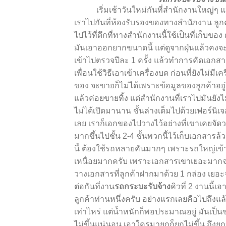
เริ่มเช้าวันใหม่กันที่สำนักงานใหญ่ๆ แห่งห
เราไปกันที่ห้องรับรองของทางสำนักงาน ลู
ไปไว้ที่ตึกที่ทางสำนักงานนี้ใช้เป็นที่เก็บข
มันเอาออกยากขนาดนี้ แต่ดูจากฝุ่นแล้วคงจะไ
เข้าไปตรวจปีละ 1 ครั้ง แล้วทำการคัดเอกสา
เพื่อนใช้วิธีเอาเข้าเครื่องบด ก่อนที่ยังไม่
ของ จะขายก็ไม่ได้เพราะข้อมูลของลูกค้าอยู่
แล้วค่อยขายทิ้ง แต่สำนักงานที่เราไปมันยัง
ไม่ได้เปิดมานาน ชั้นล่างเต็มไปด้วยเฟอร์นิเจ
เลย เราก็เอกของไปวางไว้อย่างที่เขาเคยจัดว
มากขึ้นไปชั้น 2-4 ชั้นพวกนี้ไว้เก็บเอกสาร
นี้ ต้องใช้รถหลายคันมากๆ เพราะรถใหญ่เข้
เหนื่อยมากครับ เพราะเอกสารเขาเยอะมากจริงๆ
วางเอกสารที่ลูกค้าฝากมาด้วย 1 กล่อง เยอะ
ต่อกันที่งาน
รถกระบะรับจ้าง
คิวที่ 2 งานนี
ลูกค้าท่านหนึ่งครับ อย่างแรกเลยคือไปถึงแล้วร
เท่าไหร่ แต่น้ำหนักก็พอประมาณอยู่ มันเป็น
ไม่ขึ้นแน่นอน เอาใครมายกก็ยกไม่ขึ้น ถึงยก