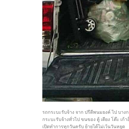
รถกระบะรับจ้าง จาก ปรีดีพนมยงค์ ไป บาง
กระบะรับจ้างทั่วไป ขนของ ตู้ เตียง โต๊ะ เก้า
เปิดทำการทุกวันครับ ย้ายได้ไม่เว้นวันหยุด