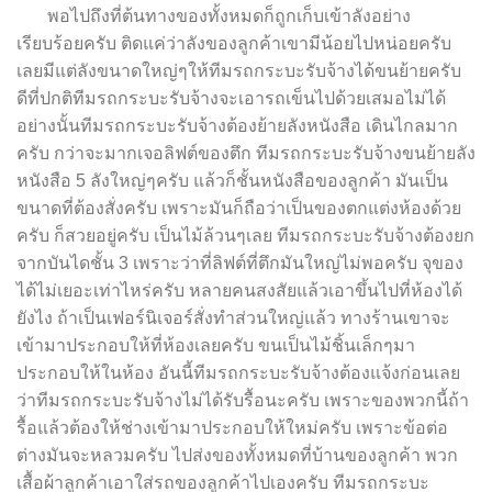
พอไปถึงที่ต้นทางของทั้งหมดก็ถูกเก็บเข้าลังอย่าง
เรียบร้อยครับ ติดแค่ว่าลังของลูกค้าเขามีน้อยไปหน่อยครับ
เลยมีแต่ลังขนาดใหญ่ๆให้ทีมรถกระบะรับจ้าง
ได้ขนย้ายครับ
ดีที่ปกติทีมรถกระบะรับจ้างจะเอารถเข็นไปด้วยเสมอไม่ได้
อย่างนั้นทีมรถกระบะรับจ้างต้องย้ายลังหนังสือ เดินไกลมาก
ครับ กว่าจะมากเจอลิฟต์ของตึก ทีมรถกระบะรับจ้างขนย้ายลัง
หนังสือ 5 ลังใหญ่ๆครับ แล้วก็ชั้นหนังสือของลูกค้า มันเป็น
ขนาดที่ต้องสั่งครับ เพราะมันก็ถือว่าเป็นของตกแต่งห้องด้วย
ครับ ก็สวยอยู่ครับ เป็นไม้ล้วนๆเลย ทีมรถกระบะรับจ้างต้องยก
จากบันไดชั้น 3 เพราะว่าที่ลิฟต์ที่ตึกมันใหญ่ไม่พอครับ จุของ
ได้ไม่เยอะเท่าไหร่ครับ หลายคนสงสัยแล้วเอาขึ้นไปที่ห้องได้
ยังไง ถ้าเป็นเฟอร์นิเจอร์สั่งทำส่วนใหญ่แล้ว ทางร้านเขาจะ
เข้ามาประกอบให้ที่ห้องเลยครับ ขนเป็นไม้ชิ้นเล็กๆมา
ประกอบให้ในห้อง อันนี้ทีมรถกระบะรับจ้างต้องแจ้งก่อนเลย
ว่าทีมรถกระบะรับจ้างไม่ได้รับรื้อนะครับ เพราะของพวกนี้ถ้า
รื้อแล้วต้องให้ช่างเข้ามาประกอบให้ใหม่ครับ เพราะข้อต่อ
ต่างมันจะหลวมครับ ไปส่งของทั้งหมดที่บ้านของลูกค้า พวก
เสื้อผ้าลูกค้าเอาใส่รถของลูกค้าไปเองครับ ทีมรถกระบะ