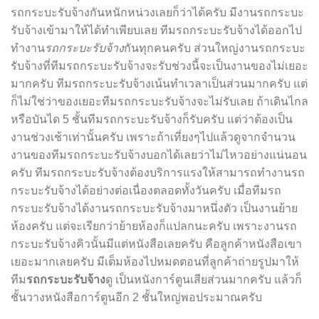
รถกระบะรับจ้างกันหนักหน่วงเลยก็ว่าได้ครับ มีงานรถกระบะ
รับจ้างเข้ามาให้ได้ทำเพียบเลย ทีมรถกระบะรับจ้างได้ออกไป
ทำงาน
รถกระบะรับจ้าง
กันทุกคนครับ ส่วนใหญ่งานรถกระบะ
รับจ้างที่ทีมรถกระบะรับจ้างจะรับช่วงนี้จะเป็นงานของไม่เยอะ
มากครับ ทีมรถกระบะรับจ้างเน้นทำเวลาเป็นส่วนมากครับ แต่
ก็ไม่ใช่ว่าของเยอะทีมรถกระบะรับจ้างจะไม่รับเลย ถ้าเดินไกล
หรือบันได 5 ชั้นทีมรถกระบะรับจ้างก็รับครับ แต่ว่าต้องเป็น
งานช่วงเช้าเท่านั้นครับ เพราะถ้าเที่ยงๆไปแล้วดูจากจำนวน
งานของทีมรถกระบะรับจ้างบอกได้เลยว่าไม่ไหวอย่างแน่นอน
ครับ ทีมรถกระบะรับจ้างต้องบริการแรงให้สามารถทำงานรถ
กระบะรับจ้างได้อย่างต่อเนื่องตลอดทั้งวันครับ เมื่อทีมรถ
กระบะรับจ้างได้งานรถกระบะรับจ้างมาหนึ่งตัว เป็นงานย้าย
ห้องครับ แต่จะเรียกว่าย้ายห้องก็แปลกนะครับ เพราะงานรถ
กระบะรับจ้างคิวนั้นมีแต่หนังสือเลยครับ คือลูกค้าหนังสือเขา
เยอะมากเลยครับ มีเต็มห้องไปหมดตอนที่ลูกค้าถ่ายรูปมาให้
ทีม
รถกระบะรับจ้าง
ดู เป็นหนังการ์ตูนเสียส่วนมากครับ แล้วก็
ชั้นวางหนังสือการ์ตูนอีก 2 ชั้นใหญ่พอประมาณครับ