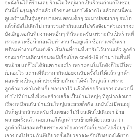
จะนั่งกินได้ที่ร้านเลย ร้านไม่ใหญ่มากเป็นร้านเก่าแก่ในซอย
อันนี้เป็นรุ่นลูกค้าแล้ว เจ้าของคนเก่าได้จากไปแล้วตอนนี้คน
ดูแลร้านเป็นรุ่นลูกเขาแทน ตอนเด็กๆ ผมมาบ่อยมากๆ จนโต
แล้วก็ยังไม่เลิกไป เวลารวมตัวกันแบบไม่จริงจังมาส่วนมากจะ
บังเอิญเจอกับทีมงานคนอื่นๆ ที่นั่นละครับ เพราะมันเป็นร้านที่
เราจะแวะซื้อน้ำก่อนไปทำงานกันอยู่แล้ว ซื้อกาแฟขึ้นเรา
พร้อมทำงานกันแต่เช้า เริ่มกันที่งานที่เรารับไว้นานแล้ว ลูกค้า
จองมาข้ามเดือนก่อนจะมีเรื่องโรค covid-19 เข้ามาในพื้นที่
ขนย้าย แต่ก็ไม่ได้อันตรายอะไร เพราะคนในโกดังก็ไม่มีใคร
เป็นอะไร สถานที่นี่เรามากันบ่อยจนนับครั้งไม่ได้แล้ว ลูกค้า
ค่อนข้างเป็นลูกค้าประที่ย้ายกันมาได้พักใหญ่แล้ว เพราะ
ลูกค้ามาเช่าโกดังเก็บของเอาไว้ แล้วก็ค่อยย้ายเอาของพวกนี้
เข้าไปที่บ้านที่เพิ่งจะสร้างเสร็จ เป็นบ้านใหญ่ๆ ที่ดูน่ากลัวเอา
เรื่องเหมือนกัน บ้านมันใหญ่และสวยก็จริง แต่มันไม่มีคนอยู่
มันก็ดูน่ากลัวนะครับ มีแต่ของ ไม่มีขนเดินไปเดินมา ย้าย
หลายครั้งแล้ว เคยเสนอให้ลูกค้าขนย้ายทีเดียวเลย แต่ว่า
ลูกค้าก็ไม่ยอมครับเพราะเขาต้องการจัดเก็บของไปเรื่อยๆ ถ้า
เอาของไปรวมกันทีเดียวครั้งเดียวอาจจะจัดเรียงของได้ยาก