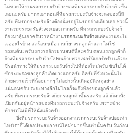
ไม่ช่วยให้งานรถกระบะรับจ้างของทีมรถกระบะรับจ้างเร็วขึ้น
เลยนะครับ มาตกเอาตอนที่ทีมรถกระบะรับจ้างจะลงของนี้สิ
ครับ ทีมรถกระบะรับจ้างต้องนั่งรอยู่ในรถอย่างเดียวเลย ช่วงนี้
งาน
รถกระบะรับจ้าง
จะเยอะมากครับ ทีมรถกระบะรับจ้างก็
ต้องมาลุ้นเอาครับว่าหน้างาน
รถกระบะรับจ้าง
แต่ละงานจะไป
เจออะไรบ้าง สดร้อนๆเมื่อวานก็ยางรถลูกค้าแตก ไม่ใช่
รถยนต์นะครับ ยางรถจักรยานยนต์นี่ละครับ ตอนแรกลูกค้าก็
จ้างทีมรถกระบะรับจ้างไปขนย้ายพวกเฟอร์นิเจอร์ครับ แล้วจะ
ขี่รอนำทางให้ทีมรถกระบะรับจ้างไปที่ห้องใหม่ครับ ขับไปได้
ซักระยะรถของลูกค้าเกิดยางแตกครับ ดีครับที่จังหวะนั้นไป
ด้วยความเร็วที่น้อยมากๆ ไม่อย่างนั้นเกิดอุบัติเหตุอย่าง
แน่นอนครับ ระยะทางอีกไม่ไกลก็จะถึงห้องของลูกค้าแล้ว
ครับ ทีมรถกระบะรับจ้างก็ยกรถลูกค้าขึ้นรถครับ แล้วก็มานั่ง
เบียดกันอยู่หน้ารถของทีมรถกระบะรับจ้างครับ เพราะข้าง
ท้ายรถไม่มีที่ให้นั่งแล้วครับ
ยิ่งทีมรถกระบะรับจ้างออกงานรถกระบะรับจ้างบ่อยเท่า
ไหร่เราก็ได้เจอประสบการณ์ใหม่ๆมากขึ้นเท่านั้นครับ วันก่อน
ทีมรถกระบะรับจ้างได้ไปย้ายของให้บ้านลูกค้าท่านหนึ่งครับ