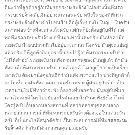
ดีนะว่าที่ลูกค้าอยู่กับทีมรถกระบะรับจ้าง ไม่อย่างนั้นทีมรถ
กระบะรับจ้างเสียเงินอย่างแน่นอนครับ หนึ่งในของที่ทีมรถ
กระบะรับจ้างต้องเข้าไปขนย้ายคือตู้เก็บของใบใหญ่ 1 ใบครับ
สภาพค่อนข้างที่จะเก่าแล้วครับ แต่มันก็ยังตั้งอยู่กับที่ได้ แต่
พอทีมรถกระบะรับจ้างยกขึ้นมาเท่านั้นละครับ มันหักคามือ
เลยครับ มีรอบปลวกกินไปอยู่ประมาณหนึ่งครับ มันผุจะแย่อยู่
แล้วครับ ดีที่ลูกค้าก็อยู่ตรงนั้น จะได้รู้ว่าทีมรถกระบะรับจ้าง
ไม่ได้ทำอะไรเลยครับ มันพังตามสภาพของมันอยู่แล้ว ถ้ามัน
พังคามือทีมรถกระบะรับจ้างแล้วลูกค้าไม่อยู่เดียวจะเป็นเรื่อง
เอาครับ ต้องมานั่งคุยกันอีกว่ามันพังเพราะอะไร บางทีลูกค้าก็
จะไม่เชื่อว่ามันพังตามสภาพครับ เพราะตู้มันอยู่กับที่มาเป็น
เวลานานไม่มีทีท่าว่าจะพัง ก็อย่างที่บอกครับ มันอยู่กับที่มา
นานไม่เคยมีใครไปขยับอะไรมันเลย ถึงมันจะพังยังไงก็ไม่มี
ใครรู้ครับ ก็หลากหลายสถานที่ หลากหลายบุคคล หลาก
หลายสถานการณ์ ที่ทีมรถกระบะรับจ้างต้องเจอในแต่ละวัน
ครับ ก็เป็นอะไรที่สนุกดีครับ เป็นประสบการณ์ที่ทีม
รถกระบะ
รับจ้าง
คิดว่ามันมีค่ามากพอดูเลยเลยครับ