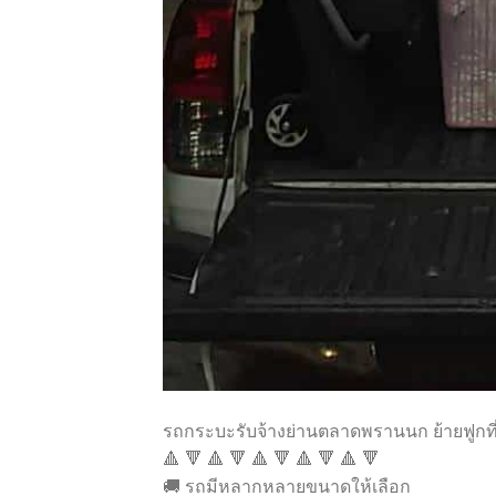
รถกระบะรับจ้างย่านตลาดพรานนก ย้ายฟูกท
🔺 🔻 🔺 🔻 🔺 🔻 🔺 🔻 🔺 🔻
🚚 รถมีหลากหลายขนาดให้เลือก