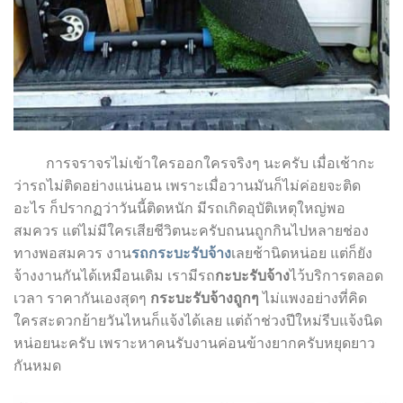
การจราจรไม่เข้าใครออกใครจริงๆ นะครับ เมื่อเช้ากะ
ว่ารถไม่ติดอย่างแน่นอน เพราะเมื่อวานมันก็ไม่ค่อยจะติด
อะไร ก็ปรากฏว่าวันนี้ติดหนัก มีรถเกิดอุบัติเหตุใหญ่พอ
สมควร แต่ไม่มีใครเสียชีวิตนะครับถนนถูกกินไปหลายช่อง
ทางพอสมควร งาน
รถกระบะรับจ้าง
เลยช้านิดหน่อย แต่ก็ยัง
จ้างงานกันได้เหมือนเดิม เรามีรถ
กะบะรับจ้าง
ไว้บริการตลอด
เวลา ราคากันเองสุดๆ
กระบะรับจ้างถูกๆ
ไม่แพงอย่างที่คิด
ใครสะดวกย้ายวันไหนก็แจ้งได้เลย แต่ถ้าช่วงปีใหม่รีบแจ้งนิด
หน่อยนะครับ เพราะหาคนรับงานค่อนข้างยากครับหยุดยาว
กันหมด