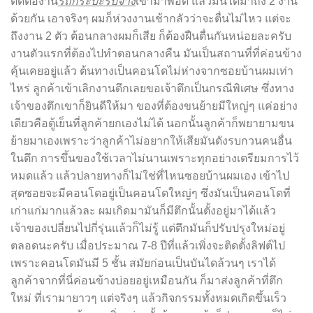
ติดต่องาน
รถกระบะรับจ้าง
เข้ามาพอดี แล้วมันได้มาถึง 2 งาน
ด้วยกัน เอาจริงๆ ผมก็ห่วงงานเช้ากลัวว่าจะตื่นไม่ไหว แต่จะ
ถึงงาน 2 ตัว ต้อนกลางผมก็เสีย ก็ต้องฝืนตื่นกันหน่อยละครับ
งานตัวแรกที่ต้องไปทำตอนกลางคืน มันเป็นสถานที่ที่ค่อนข้าง
คุ้นเคยอยู่แล้ว ต้นทางเป็นคอนโดไม่ห่างจากซอยบ้านผมเท่า
ไหร่ ลูกค้าเข้าเลิกงานดึกเลยขอเจ้าตึกเป็นกรณีพิเศษ ซึ่งทาง
เจ้าของตึกเขาก็ยินดีให้มา ของที่ต้องขนย้ายมีใหญ่ๆ แค่อย่าง
เดียวคือตู้เย็นที่ลูกค้ายกเองไม่ได้ นอกนั้นลูกค้าก็พยายามขน
ย้ายมาเองเพราะว่าลูกค้าไม่อยากให้เสียมันดังรบกวนคนอื่น
ในตึก การขึ้นของใช้เวลาไม่นานเพราะทุกอย่างเตรียมการไว้
หมดแล้ว แล้วปลายทางก็ไม่ใช่ที่ไหนซอยบ้านผมเอง เข้าไป
สุดซอยจะมีคอนโดอยู่เป็นคอนโดใหญ่ๆ ซึ่งมันเป็นคอนโดที่
เก่าแก่มากแล้วละ ผมเกิดมามันก็มีตึกนั้นตั้งอยู่มาได้แล้ว
เจ้าของเปลี่ยนไปกี่รุ่นแล้วก็ไม่รู้ แต่ตึกมันก็ปรับปรุงใหม่อยู่
ตลอดนะครับ เมื่อประมาณ 7-8 ปีที่แล้วเพิ่งจะติดตั้งลิฟต์ไป
เพราะคอนโดมันมี 5 ชั้น สมัยก่อนเป็นบันไดล้วนๆ เราได้
ลูกค้าจากที่นี่ค่อนข้างบ่อยอยู่เหมือนกัน ก็มาส่งลูกค้าที่ตึก
ใหม่ ที่เรามายาวๆ แต่จริงๆ แล้วกิจกรรมทั้งหมดเกิดขึ้นเร็ว