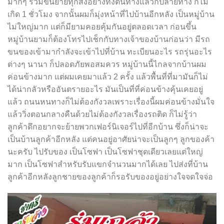
มากๆ รวมขนย้ายทุกสิ่งอย่างทั้งต้นทางแล้วก็ปลายทาง ก็ไม่
เกิด 1 ชั่วโมง จากนั้นผมก็มุ่งหน้าที่ไปบ้านอีกหลัง เป็นหมู่บ้าน
ไม่ใหญ่มาก แต่ก็มียามคอยคุ้มกันอยู่ตลอดเวลา ก่อนขึ้น
หมู่บ้านยามก็ต้องโทรไปเช็กกับทางเจ้าของบ้านก่อนว่า มีรถ
ขนของเข้ามากำลังจะเข้าไปที่บ้าน ทะเบียนอะไร รถรุ่นอะไร
ต่างๆ นานา ก็ปลอดภัยพอสมควร หมู่บ้านนี้ไกลจากบ้านผม
ค่อนข้างมาก แต่ผมเคยมาแล้ว 2 ครั้ง แล้วพื้นที่ที่มามันก็ไม่
ได้น่ากลัวหรืออันตรายอะไร มันเป็นที่ที่ค่อนข้างคุ้นเคยอยู่
แล้ว ถนนหนทางก็ไม่ต้องกังวลเพราะเรื่องนี้ผมค่อนข้างมั่นใจ
แล้ววิ่งตอนกลางคืนด้วยไม่ต้องกังวลเรื่องรถติด ก็ไม่รู้ว่า
ลูกค้าดึกอยากจะย้ายพวกเฟอร์นิเจอร์ไปที่อีกบ้าน ซึ่งก็น่าจะ
เป็นบ้านลูกค้าอีกหลัง แต่คนอยู่อาศัยน่าจะเป็นลูกๆ ลูกของค้า
นะครับ ไปรับของ เป็นโซฟา เป็นโซฟาชุดเดียวเลยแต่ใหญ่
มาก เป็นโซฟาสำหรับรับแขกจำนวนมากได้เลย ไปส่งที่บ้าน
ลูกค้าอีกหลังลูกชายของลูกค้าก็รอรับของอยู่อย่างใจจดใจจ่อ