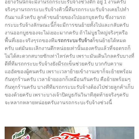
อย่างวันนี้ก็จะมีงานรถกระบะรับจ้างช่วงดึก อยู่ 1 งานครับ
จริงๆงานรถกระบะรับจ้างคิวนี้ทีมรถกระบะรับจ้างเคยไปทำ
กันมาแล้วครับ ลูกค้าขนย้ายของไปออกบุธครับ ซึ่งงานรถ
กระบะรับจ้างลักษณะนี้ก็จะมีการขนย้ายทั้งไปและกลับครับ
งานออกบูธของจะไม่เยอะมากครับ ถ้าไม่บูธใหญ่จริงๆหรือ
พื้นที่เยอะจริงๆรถของทีม
รถกระบะรับจ้าง
ก็ขนย้ายได้หมด
ครับ แต่มันจะเลิกงานดึกหน่อยเท่านั้นเองครับแล้วที่จอดรถก็
ไม่ได้สะดวกสบายซักเท่าไหร่ครับ เพราะมันเดินไกลครับบางที่
ดีที่ทีมรถกระบะรับจ้างยังมีรถเข็นช่วยครับ บวกกับความ
แออัดของผู้คนครับ เพราะเวลาย้ายเข้างานเขาก็จะย้ายพร้อม
กันทุกร้านครับ เวลาย้ายออกก็เหมือนกันครับ คือย้ายพร้อมๆ
กันทุกร้านครับ บางทีทีมรถกระบะรับจ้างต้องไปช่วยลูกค้าเก็บ
ของด้วยครับ เพราะบางเจ้าปิดบูธกันวินาทีสุดท้ายจริงๆครับ
จะหลากหลายหน่อยครับงานรถกระบะรับจ้างช่วงนี้