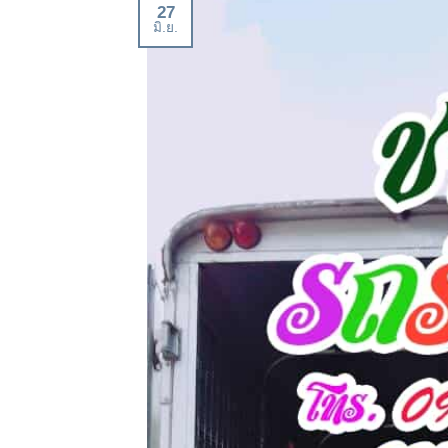
27
มิ.ย.