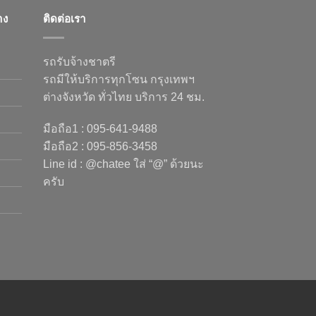
าง
ติดต่อเรา
รถรับจ้างชาตรี
รถมีให้บริการทุกโซน กรุงเทพฯ
ต่างจังหวัด ทั่วไทย บริการ 24 ชม.
มือถือ1 : 095-641-9488
มือถือ2 : 095-856-3458
Line id : @chatee ใส่ “@” ด้วยนะ
ครับ