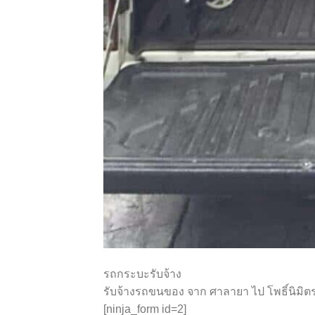
รถกระบะรับจ้าง
รับจ้างรถขนของ จาก ศาลายา ไป โพธิ์นิมิต
[ninja_form id=2]