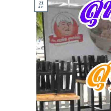
21
ส.ค.