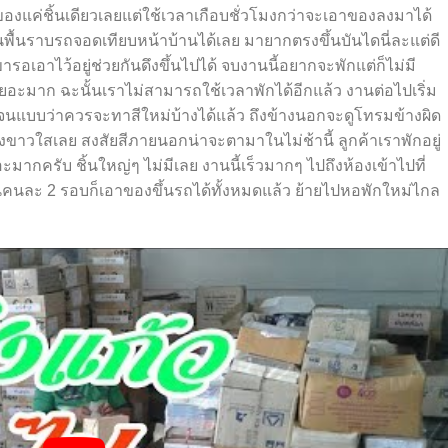
ายของแค่ชิ้นเดียวเลยแต่ใช้เวลาเกือบชั่วโมงกว่าจะเอาของลงมาได้
พื้นราบรถจอดเทียบหน้าบ้านได้เลย มายากตรงขึ้นบันไดนี่ละแต่ดี
ขารอเอาไว้อยู่ช่วยกันดึงขึ้นไปได้ จบงานนี้อยากจะพักแต่ก็ไม่มี
เยอะมาก ฉะนั้นเราไม่สามารถใช้เวลาพักได้อีกแล้ว งานต่อไปเริ่ม
รมจนแบบว่าควรจะทาสีใหม่บ้างได้แล้ว ถึงข้างนอกจะดูโทรมข้างผิด
ขาวใสเลย สงสัยสีภายนอกน่าจะตามาในไม่ช้านี้ ลูกค้าเราพักอยู่
ยอะมากครับ ชิ้นใหญ่ๆ ไม่มีเลย งานนี้เร็วมากๆ ไปถึงห้องเข้าไปที่
นคนละ 2 รอบก็เอาของขึ้นรถได้ทั้งหมดแล้ว ย้ายไปหอพักใหม่ไกล