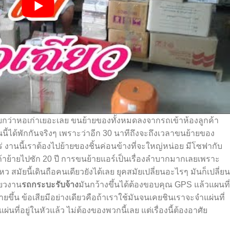
ว่าหอเก่าเยอะเลย ขนย้ายของทั้งหมดลงจากรถเข้าห้องลูกค้า
ันนี้ได้พักกันจริงๆ เพราะว่าอีก 30 นาทีถึงจะถึงเวลาขนย้ายของ
ร่ งานนี้เราต้องไปย้ายของชิ้นค่อนข้างที่จะใหญ่หน่อย มีโซฟากับ
่ถ้าย้ายไปซัก 20 ปี การขนย้ายแอร์เป็นเรื่องลำบากมากเลยเพราะ
มัยนี้เดินถือคนเดียวยังได้เลย ยุคสมัยเปลี่ยนอะไรๆ มันก็เปลี่ยน
ี๋ยวงาน
รถกระบะรับจ้าง
มันกว้างขึ้นได้ต้องขอบคุณ GPS แล้วแผนที่
ง่ายขึ้น ข้อเสียมีอย่างเดียวคือถ้าเราใช้มันจนเคยชินเราจะจำแผ่นที่
่นที่อยู่ในหัวแล้ว ไม่ต้องของพวกนี้เลย แต่เรื่องนี้ต้องอาศัย