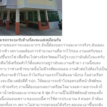
มทีมรถกระบะรับจ้างก็คงจะแย่เหมือนกัน
่งานของเราจะเยอะมากๆ อันนี้ต้องบอกว่าเยอะมากจริงๆ มันเยอะ
 ย้ำว่าเช้า เพราะผมต้องการจำนวนงานที่มากไว้ก่อน งานแค่รับของ
ึ้นรถไฟ เพื่อที่จะไปต่างจังหวัดผมก็ไม่รู้ระบบว่ามันยังไงนะครับ
ทีมให้เตรียมตัวไว้ตั้งแต่แรกอยู่ว่ามันจะงานเช้ามา งานนี้จบลง
ราะว่าช่วงเช้าขนาดนั้นไม่มีรถติดแน่นอน งานคิวต่อไปต้องไปเป็น
ับงานเช้าไว้เอง ถ้าไม่รับงานแรกก็ไม่ต้องมานั่งรอ ก็อย่างเรียก
งจะเปิด แต่ยังดีที่ รปภ. ให้ผมเอารถเข้าไปจอดรอที่หน้าลิฟต์ขน
วลาย้ายจริงๆ งานนี้ต้องบอกเลยว่าเตรียมใจมาเจอความยากแล้วก็
าราน้ำหนักเยอะมากขนาด 6 ฟุต ถ้างานนี้ไม่มีลิฟต์ขนย้ายของทั้ง
นี้แน่นอนเพราะของแบบนี้ควรใช้ควรประมาณ 4 คนยก ถ้าต้อง
 ทั้งยกทั้งลาก เพราะไม่สามารถยกลอยได้จริงๆ ตอนจะเอาขึ้นรถยัง