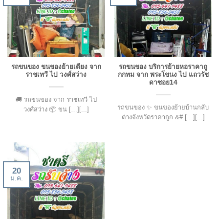
รถขนของ ขนของย้ายเตียง จาก
รถขนของ บริการย้ายหอราคาถู
ราชเทวี ไป วงศ์สว่าง
กกทม จาก พระโขนง ไป แถวรัช
ดาซอย14
🚚 รถขนของ จาก ราชเทวี ไป
รถขนของ ✨ ขนของย้ายบ้านกลับ
วงศ์สว่าง 📦 ขน […][...]
ต่างจังหวัดราคาถูก &# […][...]
20
ม.ค.