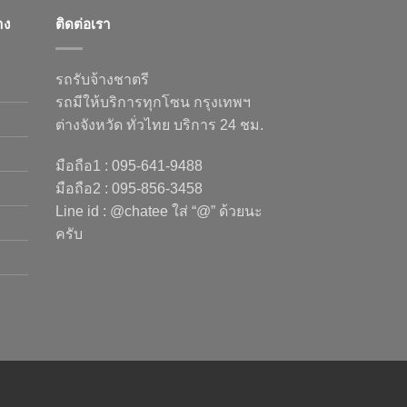
าง
ติดต่อเรา
รถรับจ้างชาตรี
รถมีให้บริการทุกโซน กรุงเทพฯ
ต่างจังหวัด ทั่วไทย บริการ 24 ชม.
มือถือ1 : 095-641-9488
มือถือ2 : 095-856-3458
Line id : @chatee ใส่ “@” ด้วยนะ
ครับ