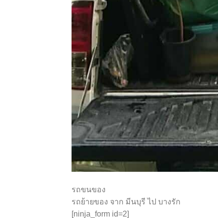
รถขนของ
รถย้ายของ จาก มีนบุรี ไป บางรัก
[ninja_form id=2]