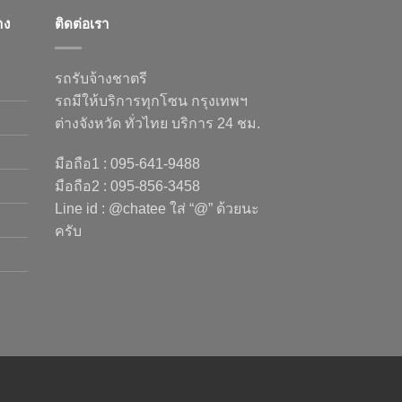
าง
ติดต่อเรา
รถรับจ้างชาตรี
รถมีให้บริการทุกโซน กรุงเทพฯ
ต่างจังหวัด ทั่วไทย บริการ 24 ชม.
มือถือ1 : 095-641-9488
มือถือ2 : 095-856-3458
Line id : @chatee ใส่ “@” ด้วยนะ
ครับ