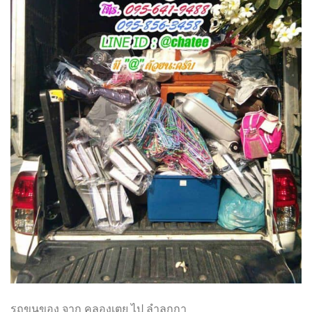
รถขนของ จาก คลองเตย ไป ลำลูกกา