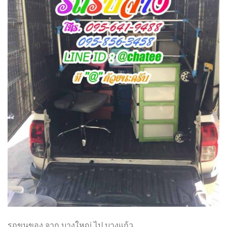
รถขนของ จาก บางใหญ่ ไป บางแก้ว