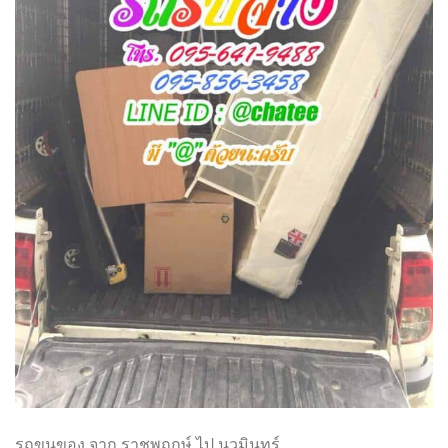
รถขนของ จาก ราชพฤกษ์ ไป นวมินทร์