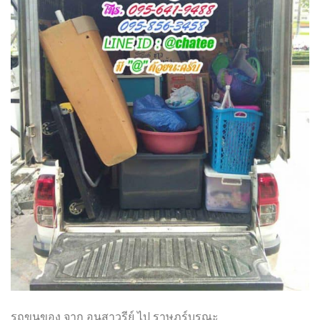
รถขนของ จาก อนุสาวรีย์ ไป ราษฎร์บูรณะ