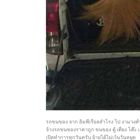
รถขนของ จาก อิมพีเรียลสำโรง ไป งามวงศ
จ้างรถขนของราคาถูก ขนของ ตู้ เตียง โต๊ะ เก
เปิดทำการทุกวันครับ ย้ายได้ไม่เว้นวันหยุด