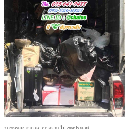
รถขนของ จาก แถวบางจาก ไป เขตประเวศ