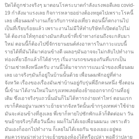
ปิดได้ถูกช่วงจริงๆ มาตอนโรคระบาดกำลังแรงพอดีเลย covid-
19 กำลังมาแรงเลย กิจการหลายอย่างต้องหยุดไปเพราะโรคนี้
เลย เพื่อนผมทำงานเกี่ยวกับการท่องเที่ยว ตอนนี้ก็ตกงานไป
เป็นที่เรียบร้อยแล้ว เพราะงานไม่มีให้ทำบริษัทก็เปิดต่อไปไม่
ได้ ต้องรอให้ทุกอย่างมันกลับเข้าที่เข้าทางก่อนถึงจะกลับมา
ใหม่ ตอนนี้ก็ต้องไปขี่จักรยานยนต์ส่งอาหารในภาวะแบบนี้
รายได้ที่มันได้มาค่อนข้างดี เผลอๆมันอาจจะไม่กลับไปทำงาน
ท่องเที่ยวอีกแล้วก็ได้ฮ่าๆๆ เริ่มงานรถขนของกันที่แรกเป็น
บ้านเช่าหลังหนึ่งครับ งานนี้ได้มาจากการแนะนำของเพื่อนผม
เลย เอาจริงๆมันก็อยู่ในบ้านนั้นด้วย เพื่อนผมพักอยู่ที่ต่าง
จังหวัด เรื่องของเรื่องมันเช่าบ้านอยู่กับรุ่นพี่อีกคนหนึ่ง ซึ่งตอน
นี้เข้ามาได้งานใหม่ในกรุงเทพเลยต้องย้ายออกจากบ้านที่อยู่
เดิม ซึ่งเอาจริงๆแถวนั้นมันก็ไม่ได้หารถง่ายเท่าไหร่ ตอนแรก
เขาก็คิดอยู่นานเพราะย้ายจากจังหวัดนั้นเข้ากรุงเทพค่าใช้จ่าย
มันจะค่อนข้างที่สูงเลย พี่เขาก็หายไปซักพักแล้วก็ติดต่อมา วัน
ขนย้ายจริงๆก็คือวันนี้ละ ผมก็ไม่ได้เจอเพื่อนผมนะ เพราะตัว
มันเองก็ออกไปทำงาน ก็เลยไม่ได้เจอกัน ของเยอะอยู่พอ
สมควรจนน่าห่วงว่าจะย้ายของห้องได้หรือเปล่า พอดีว่าปลาย