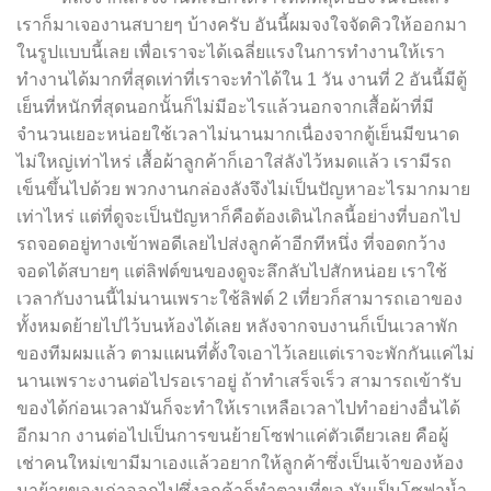
เราก็มาเจองานสบายๆ บ้างครับ อันนี้ผมจงใจจัดคิวให้ออกมา
ในรูปแบบนี้เลย เพื่อเราจะได้เฉลี่ยแรงในการทำงานให้เรา
ทำงานได้มากที่สุดเท่าที่เราจะทำได้ใน 1 วัน งานที่ 2 อันนี้มีตู้
เย็นที่หนักที่สุดนอกนั้นก็ไม่มีอะไรแล้วนอกจากเสื้อผ้าที่มี
จำนวนเยอะหน่อยใช้เวลาไม่นานมากเนื่องจากตู้เย็นมีขนาด
ไม่ใหญ่เท่าไหร่ เสื้อผ้าลูกค้าก็เอาใส่ลังไว้หมดแล้ว เรามีรถ
เข็นขึ้นไปด้วย พวกงานกล่องลังจึงไม่เป็นปัญหาอะไรมากมาย
เท่าไหร่ แต่ที่ดูจะเป็นปัญหาก็คือต้องเดินไกลนี้อย่างที่บอกไป
รถจอดอยู่ทางเข้าพอดีเลยไปส่งลูกค้าอีกทีหนึ่ง ที่จอดกว้าง
จอดได้สบายๆ แต่ลิฟต์ขนของดูจะลึกลับไปสักหน่อย เราใช้
เวลากับงานนี้ไม่นานเพราะใช้ลิฟต์ 2 เที่ยวก็สามารถเอาของ
ทั้งหมดย้ายไปไว้บนห้องได้เลย หลังจากจบงานก็เป็นเวลาพัก
ของทีมผมแล้ว ตามแผนที่ตั้งใจเอาไว้เลยแต่เราจะพักกันแค่ไม่
นานเพราะงานต่อไปรอเราอยู่ ถ้าทำเสร็จเร็ว สามารถเข้ารับ
ของได้ก่อนเวลามันก็จะทำให้เราเหลือเวลาไปทำอย่างอื่นได้
อีกมาก งานต่อไปเป็นการขนย้ายโซฟาแค่ตัวเดียวเลย คือผู้
เช่าคนใหม่เขามีมาเองแล้วอยากให้ลูกค้าซึ่งเป็นเจ้าของห้อง
มาย้ายของเก่าออกไปซึ่งลูกค้าก็ทำตามที่ขอ มันเป็นโซฟาน้ำ