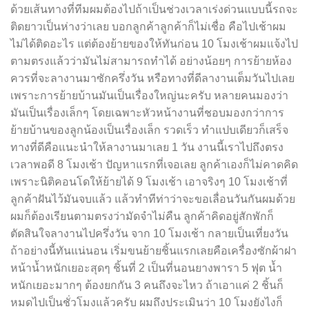
ด้วยเส้นทางที่ทีมผมต้องไปถ้าเป็นช่วงเวลาเร่งด่วนแบบนี้รถจะ
ติดยาวเป็นห่างว่าเลย บอกลูกค้าลูกค้าก็ไม่เชื่อ คือไปเช้าผม
ไม่ได้ติดอะไร แต่ต้องย้ายของให้ทันก่อน 10 โมงเช้าผมแจ้งไป
ตามตรงแล้วว่ามันไม่สามารถทำได้ อย่างน้อยๆ การย้ายห้อง
ควรที่จะลางานมาซักครึ่งวัน หรือทางที่ดีลางานเต็มวันไปเลย
เพราะการย้ายบ้านมันเป็นเรื่องใหญ่นะครับ หลายคนมองว่า
มันเป็นเรื่องเล็กๆ โดยเฉพาะหัวหน้างานที่ชอบมองกว่าการ
ย้ายบ้านของลูกน้องเป็นเรื่องเล็ก รวดเร็ว ทำแปบเดียวก็เสร็จ
ทางที่ดีคือแนะนำให้ลางานมาเลย 1 วัน งานนี้เราไปถึงตรง
เวลาพอดี 8 โมงเช้า ปัญหาแรกที่เจอเลย ลูกค้าเองก็ไม่คาดคิด
เพราะนิติคอนโดให้ย้ายได้ 9 โมงเช้า เอาจริงๆ 10 โมงเช้าที่
ลูกค้าฝันไว้มันจบแล้ว แล้วทำทีท่าว่าจะขอเลื่อนวันกันผมด้วย
ผมก็ต้องเรียนตามตรงว่ามัดจำไม่คืน ลูกค้าคิดอยู่สักพักก็
ตัดสินใจลางานไปครึ่งวัน จาก 10 โมงเช้า กลายเป็นเที่ยงวัน
ถ้าอย่างนี้ทันแน่นอน เริ่มขนย้ายชิ้นแรกเลยคือเครื่องซักผ้าฝา
หน้าน้ำหนักเยอะสุดๆ ชิ้นที่ 2 เป็นที่นอนยางพารา 5 ฟุต น้ำ
หนักเยอะมากๆ ต้องยกกัน 3 คนถึงจะไหว ถ้าเอาแค่ 2 ชิ้นก็
หมดไปเป็นชั่วโมงแล้วครับ ผมถึงประเมินว่า 10 โมงยังไงก็