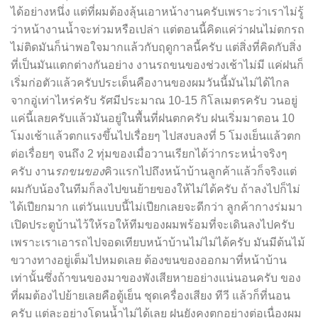
ได้อย่างหนึ่ง แต่ที่ผมต้องลุ้นเอาหน้างานครับเพราะว่าเราไม่รู้
ว่าหน้างานน้ำจะท่วมหรือเปล่า แต่ตอนนี้คิดแค่ว่าฝนไม่ตกรถ
ไม่ติดมันก็น่าพอใจมากแล้วกับฤดูกาลนี้ครับ แต่สิ่งที่คิดกับสิ่ง
ที่เป็นมันแตกต่างกันอย่าง งานรถขนของช่วงเช้าไม่มี แค่ฝนก็
เริ่มก่อตัวแล้วครับประเด็นคืองานของผมวันนี้มันไม่ได้ไกล
จากอู่เท่าไหร่ครับ รัศมีประมาณ 10-15 กิโลเมตรครับ วนอยู่
แค่นี้เลยครับแล้วมันอยู่ในพื้นที่ฝนตกครับ ฝนเริ่มมาตอน 10
โมงเช้าแล้วตกแรงขึ้นไปเรื่อยๆ ไปสงบลงที่ 5 โมงเย็นแล้วตก
ต่อเรื่อยๆ จนถึง 2 ทุ่มของเมื่อวานเรียกได้ว่ากระหน่ำจริง
ๆ
ครับ งาน
รถขนของ
คิวแรกไปถึงหน้าบ้านลูกค้าแล้วก็จริงแต่
ผมกับน้องในทีมก็ลงไปขนย้ายของให้ไม่ได้ครับ ถ้าลงไปก็ไม่
ได้เปียกมาก แต่วันแบบนี้ไม่เปียกเลยจะดีกว่า ลูกค้ากางร่มมา
เปิดประตูบ้านไว้ให้รอให้ทีมของผมพร้อมที่จะเดินลงไปครับ
เพราะเราเอารถไปจอดเทียบหน้าบ้านไม่ไม่ได้ครับ มันมีต้นไม้
ขวางทางอยู่เต็มไปหมดเลย ต้องขนของออกมาที่หน้าบ้าน
เท่านั้นซึ่งถ้าขนของมาของพังเสียหายอย่างแน่นอนครับ ของ
ที่ผมต้องไปย้ายเลยคือตู้เย็น ชุดเครื่องเสียง ทีวี แล้วก็ที่นอน
ครับ แต่ละอย่างโดนน้ำไม่ได้เลย ฝนยังคงตกอย่างต่อเนื่องผม