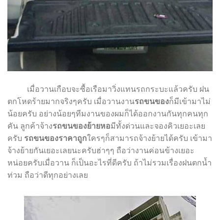
เมื่อวานเกือบจะซื้อเรือมาวิ่งแทนรถกระบะแล้วครับ ฝน
ตกโหดร้ายมากจริง
ๆ
ครับ เมื่อวานงาน
รถขนของ
ก็มีเข้ามาไม่
น้อยครับ อย่างน้อย
ๆ
ทีมงานของผมก็ได้ออกงานกันทุกคนทุก
คัน ลูกค้าจ้าง
รถขนของย้ายหอ
มีทั้งด่วนและจองคิวเยอะเลย
ครับ
รถขนของราคาถูก
ใคร
ๆ
ก็สามารถจ้างย้ายได้ครับ เข้ามา
จ้างย้ายกันเยอะเลยนะครับฮ่าๆๆ ถือว่างานค่อนข้างเยอะ
หน่อยครับเมื่อวาน ก็เป็นอะไรที่ดีครับ ถ้าไม่รวมเรื่องฝนตกน้ำ
ท่วม ถือว่าดีทุกอย่างเลย