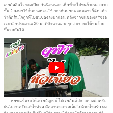
เลยตัดสินใจยอมเปียกกันนิดหน่อย เพื่อที่จะไปขนย้ายของจาก
ชั้น 2 ลงมาไว้ชั้นล่างก่อนใช้เวลากันมากพอสมควรก็คิดแล้ว
ว่าตัดสินใจถูกที่ไปขนของลงมาก่อน หลังจากขนของเสร็จรอ
เวลาอีกประมาณ 30 นาทีซึ่งนานมาก
ๆ
กว่าเราจะได้ขนย้าย
ขึ้นรถกันได้
พอขนขึ้นรถได้เสร็จปัญหาก็ไปเจอกันที่ปลายทางอีกครับ
ฝนไม่ตกครับแต่น้ำท่วม คือลานจอดรถเต็มไปด้วยน้ำครับ ผม