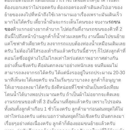
ต้องถอดรองเท้าเดินถึงแม้ว่าเราจะได้จอดใกล้
ๆ
อาคารแต่ก็
ต้องบอกเลยว่าไม่รอดครับ ต้องถอดรองเท้าเดินลงไปเอาของ
ย้ายของลงไปที่หน้าถึงใช้เวลานานเอาเรื่องเพราะมันเดินเร็ว
มากไม่ได้ครับ เดี๋ยวน้ำมันจะกระเด็นโดนของ จบงาน
รถขน
ของ
คิวแรกอย่างยากลำบาก ไปต่อกันที่งานรถขนของคิวที่ 2
อันนี้ไปถึงหน้าบ้านลูกค้าก็น้ำท่วมเลยครับ งานนี้ผมไปขนย้าย
แค่โซฟาตัวเดียวครับ ลงจากรถแบบต้อง
ท่องน้ำ
เหมือนเดิมเลย
ครับ ไม่ต้องได้ใส่รองเท้ากันแล้วครับวันนี้ฮ่าๆๆ ก็ไปส่งลูกค้าที่
คอนโดซึ่งอยู่ห่างไปไม่ไกลเท่าไหร่แต่สภาพอากาศต่างกัน
อย่างสิ้นเชิงครับ คือฝนตกลงมาอย่างหนักเลย จนทีมผมไม่
สามารถลงจากรถได้ครับ ได้แต่นั่งรออยู่ในรถประมาณ 20-30
นาทีเห็นจะได้เลยครับ จนในเริ่ม
ๆ
เบาบางลง ลูกค้าก็อนุญาต
ให้เอาของลงมาได้ครับ ยังดีหน่อยที่โซฟามันเป็นหนังเทียม
โดนน้ำได้บางพอประมาณครับ ถ้าเป็นผ้าไม่อยากจะคิดเลย
งานรถขนของคิวที่ 3 อันนี้นานที่สุดแล้วครับ เพราะไปรอฝน
ทั้งฝนทั้งลูกค้าเกือบ 1 ชั่วโมงครับ ลูกค้ามาก่อนฝนหยุดได้ไม่
เท่าไหร่เองครับ แต่จะบอกว่าฝนหยุดก็ไม่เชิงครับ มันตกลงมา
เรื่อย
ๆ
อย่างต่อเนื่องครับ ลูกค้าก็ต้องยอมขนย้ายแล้วครับ