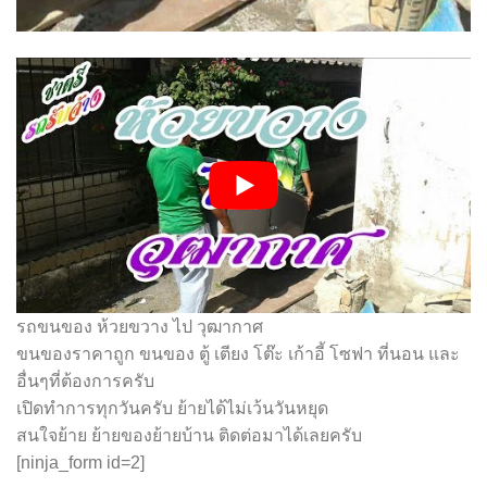
รถขนของ ห้วยขวาง ไป วุฒากาศ
ขนของราคาถูก ขนของ ตู้ เตียง โต๊ะ เก้าอี้ โซฟา ที่นอน และ
อื่นๆที่ต้องการครับ
เปิดทำการทุกวันครับ ย้ายได้ไม่เว้นวันหยุด
สนใจย้าย ย้ายของย้ายบ้าน ติดต่อมาได้เลยครับ
[ninja_form id=2]