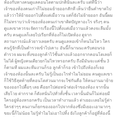
ห้องกับทางคนดูแลคอนโดตามปกตินั้นละครับ แต่ที่นี่ว่า
เจ้าของห้องคนเก่าก็ไม่ยอมย้ายออกสักที เห็นว่ายื่นคำขาดไป
แล้วว่าให้ย้ายออกไปตั้งแต่เมื่อวาน แต่ก็ยังไม่ย้ายออก อันนี้ผม
ก็ไม่ทราบว่าเจ้าของห้องคนเก่าเขาติดปัญหาอะไร จริงๆ คน
ดูแลเขาควรจะจัดการเรื่องนี้ไปตั้งแต่เมื่อวานแล้วคงจะลืมมั้ง
ครับ คนดูแลก็เลยไปเรียกที่ห้องก็ไม่เปิดห้อง ดูจาก
สถานการณ์แล้วยาวเลยครับ คนดูแลหอเข้าก็ทนไม่ไหว ใคร
คนรู้จักที่เป็นตำรวจเข้าไปเคาะ อันนี้ก็นานนะครับตอนรอ
ตำรวจ ผมจะทิ้งของลูกค้าไว้ชั้นล่างแล้วออกจากคอนโดเลยก็
ไม่ได้ ผู้หญิงคนเดียวยกไม่ไหวหรอกครับ ถึงมีมันจะแค่ชั้น 3
ก็ตามที ผมและทีมงานก็รอ ลูกค้าก็รอ เข้าไปถึงห้องก็เจอ
เจ้าของห้องนั้นละครับ ไม่รู้เป็นอะไรทำไมไม่ยอม คนดูแลเขา
ก็ใช้วิธีสุดท้ายที่คอนโดส่วนมากจะใช่กันคือ ให้คนงานมาย้าย
ของออกไปดื้อๆ เลย คือยกไปต่อหน้าต่อเจ้าของห้อง จากนั้น
เสียโวย ด่ากราด ก็ดังสนั่นไปทั่วทั้งชั้น เวลานั้นมันก็ไม่ค่อยมี
ใครอยู่ห้องหรอกครับ เป็นเวลาทำงานแล้ว ด่าเยอะเลยไม่รู้ด่า
ใครฮ่าๆๆ คนงานก็ยกของออกไปจากห้องซึ่งมีเยอะเอามากๆ
ขยะนี้ก็ไม่น้อย ไม่รู้ทำไมไม่เอาไปทิ้ง ยังไงลูกค้าก็อยู่ที่ห้องนี้