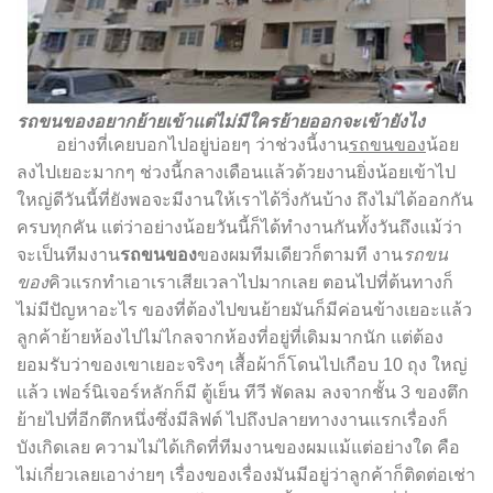
รถขนของอยากย้ายเข้าแต่ไม่มีใครย้ายออกจะเข้ายังไง
อย่างที่เคยบอกไปอยู่บ่อยๆ ว่าช่วงนี้งาน
รถขนของ
น้อย
ลงไปเยอะมากๆ ช่วงนี้กลางเดือนแล้วด้วยงานยิ่งน้อยเข้าไป
ใหญ่ดีวันนี้ที่ยังพอจะมีงานให้เราได้วิ่งกันบ้าง ถึงไม่ได้ออกกัน
ครบทุกคัน แต่ว่าอย่างน้อยวันนี้ก็ได้ทำงานกันทั้งวันถึงแม้ว่า
จะเป็นทีมงาน
รถขนของ
ของผมทีมเดียวก็ตามที งาน
รถขน
ของ
คิวแรกทำเอาเราเสียเวลาไปมากเลย ตอนไปที่ต้นทางก็
ไม่มีปัญหาอะไร ของที่ต้องไปขนย้ายมันก็มีค่อนข้างเยอะแล้ว
ลูกค้าย้ายห้องไปไม่ไกลจากห้องที่อยู่ที่เดิมมากนัก แต่ต้อง
ยอมรับว่าของเขาเยอะจริงๆ เสื้อผ้าก็โดนไปเกือบ 10 ถุง ใหญ่
แล้ว เฟอร์นิเจอร์หลักก็มี ตู้เย็น ทีวี พัดลม ลงจากชั้น 3 ของตึก
ย้ายไปที่อีกตึกหนึ่งซึ่งมีลิฟต์ ไปถึงปลายทางงานแรกเรื่องก็
บังเกิดเลย ความไม่ได้เกิดที่ทีมงานของผมแม้แต่อย่างใด คือ
ไม่เกี่ยวเลยเอาง่ายๆ เรื่องของเรื่องมันมีอยู่ว่าลูกค้าก็ติดต่อเช่า