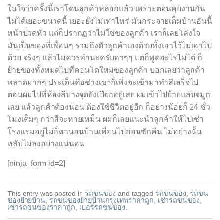
ในใจว่าครั้งนี้เราโดนลูกค้าหลอกแล้ว เพราะตอนคุยงานกัน
ไม่ได้เยอะขนาดนี้ เยอะยังไม่เท่าไหร่ มันกระจายเต็มบ้านอันนี้
หน้าปวดหัว แต่ก็ปรากฏว่าไม่ใช่ของลูกค้า เราก็เลยโล่งใจ
มันเป็นของที่เพื่อนๆ รวมถึงตัวลูกค้าเองด้วยทิ้งเอาไว้ไม่เอาไป
ด้วย จริงๆ แล้วไม่ควรทำนะครับฮ่าๆๆ แต่ก็พูดอะไรไม่ได้ ก็
ย้ายของทั้งหมดไปที่คอนโดใหม่ของลูกค้า บอกเลยว่าลูกค้า
พลาดมากๆ ประเด็นคือช่างเขาก็เพิ่งจะเข้ามาทำสีเสร็จไป
ตอนผมไปที่ห้องสีบางจุดยังเปียกอยู่เลย ผมเข้าไปย้ายแสบจมูก
เลย แล้วลูกค้าต้องนอน ต้องใช้ชีวิตอยู่อีก ก็อย่างน้อยก็ 24 ชั่ว
โมงเต็มๆ กว่าสีจะหายเหม็น ผมก็เลยแนะนำลูกค้าให้ไปเช่า
โรงแรมอยู่ไม่ก็หานอนบ้านเพื่อนไปก่อนซักคืน ไม่อย่างนั้น
หลับไม่ลงอย่างแน่นอน
[ninja_form id=2]
This entry was posted in
รถขนของ
and tagged
รถขนของ
,
รถขน
ของย้ายบ้าน
,
รถขนของย้ายบ้านกรุงเทพราคาถูก
,
เช่ารถขนของ
,
เช่ารถขนของราคาถูก
,
เบอร์รถขนของ
.