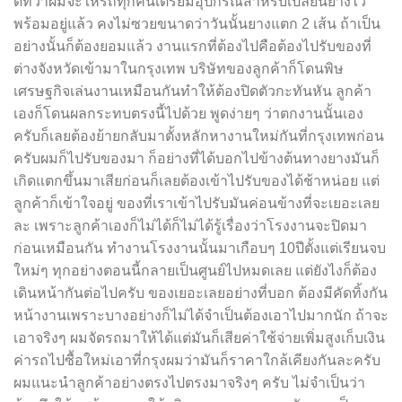
ดีที่ว่าผมจะให้รถทุกคันเตรียมอุปกรณ์สำหรับเปลี่ยนยางไว้
พร้อมอยู่แล้ว คงไม่ซวยขนาดว่าวันนั้นยางแตก 2 เส้น ถ้าเป็น
อย่างนั้นก็ต้องยอมแล้ว งานแรกที่ต้องไปคือต้องไปรับของที่
ต่างจังหวัดเข้ามาในกรุงเทพ บริษัทของลูกค้าก็โดนพิษ
เศรษฐกิจเล่นงานเหมือนกันทำให้ต้องปิดตัวกะทันหัน ลูกค้า
เองก็โดนผลกระทบตรงนี้ไปด้วย พูดง่ายๆ ว่าตกงานนั้นเอง
ครับก็เลยต้องย้ายกลับมาตั้งหลักหางานใหม่กันที่กรุงเทพก่อน
ครับผมก็ไปรับของมา ก็อย่างที่ได้บอกไปข้างต้นทางยางมันก็
เกิดแตกขึ้นมาเสียก่อนก็เลยต้องเข้าไปรับของได้ช้าหน่อย แต่
ลูกค้าก็เข้าใจอยู่ ของที่เราเข้าไปรับมันค่อนข้างที่จะเยอะเลย
ละ เพราะลูกค้าเองก็ไม่ได้ก็ไม่ได้รู้เรื่องว่าโรงงานจะปิดมา
ก่อนเหมือนกัน ทำงานโรงงานนั้นมาเกือบๆ 10ปีตั้งแต่เรียนจบ
ใหม่ๆ ทุกอย่างตอนนี้กลายเป็นศูนย์ไปหมดเลย แต่ยังไงก็ต้อง
เดินหน้ากันต่อไปครับ ของเยอะเลยอย่างที่บอก ต้องมีคัดทิ้งกัน
หน้างานเพราะบางอย่างก็ไม่ได้จำเป็นต้องเอาไปมากนัก ถ้าจะ
เอาจริงๆ ผมจัดรถมาให้ได้แต่มันก็เสียค่าใช้จ่ายเพิ่มสูงเก็บเงิน
ค่ารถไปซื้อใหม่เอาที่กรุงผมว่ามันก็ราคาใกล้เคียงกันละครับ
ผมแนะนำลูกค้าอย่างตรงไปตรงมาจริงๆ ครับ ไม่จำเป็นว่า