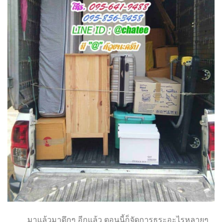
มาแล้วมาดึกๆ อีกแล้ว ตอนนี้ก็จัดการธุระอะไรหลายๆ