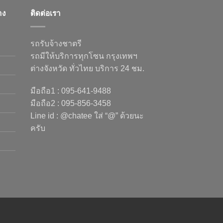
าง
ติดต่อเรา
รถรับจ้างชาตรี
รถมีให้บริการทุกโซน กรุงเทพฯ
ต่างจังหวัด ทั่วไทย บริการ 24 ชม.
มือถือ1 : 095-641-9488
มือถือ2 : 095-856-3458
Line id : @chatee ใส่ “@” ด้วยนะ
ครับ