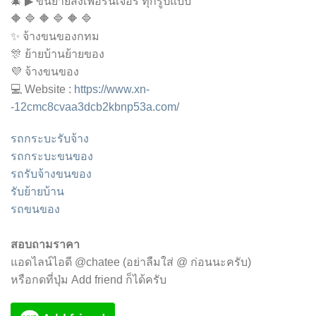
🎄 ▶ ขนย้ายส่งเฟอร์นิเจอร์ ทุกรูปแบบ
🔶 🔷 🔶 🔷 🔶 🔷
✨ จ้างขนของกทม
🎊 ย้ายบ้านย้ายของ
💜 จ้างขนของ
💻 Website :
https://www.xn-
-12cmc8cvaa3dcb2kbnp53a.com/
รถกระบะรับจ้าง
รถกระบะขนของ
รถรับจ้างขนของ
รับย้ายบ้าน
รถขนของ
สอบถามราคา
แอดไลน์ไอดี @chatee (อย่าลืมใส่ @ ก่อนนะครับ)
หรือกดที่ปุ่ม Add friend ก็ได้ครับ