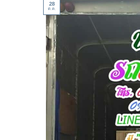
28
ต.ค.