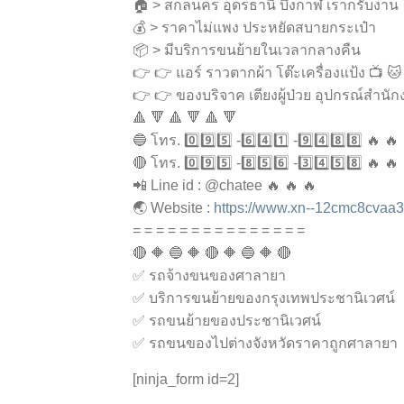
🏠 > สกลนคร อุดรธานี บึงกาฬ เราก็รับงาน
💰 > ราคาไม่แพง ประหยัดสบายกระเป๋า
📦 > มีบริการขนย้ายในเวลากลางคืน
👉 👉 แอร์ ราวตากผ้า โต๊ะเครื่องแป้ง 📺 🐱
👉 👉 ของบริจาค เตียงผู้ป่วย อุปกรณ์สำนัก
🔺 🔻 🔺 🔻 🔺 🔻
🔵 โทร. 0️⃣9️⃣5️⃣ -6️⃣4️⃣1️⃣ -9️⃣4️⃣8️⃣8️⃣ 🔥 🔥
🔴 โทร. 0️⃣9️⃣5️⃣ -8️⃣5️⃣6️⃣ -3️⃣4️⃣5️⃣8️⃣ 🔥 🔥
📲 Line id : @chatee 🔥 🔥 🔥
🌏 Website :
https://www.xn--12cmc8cvaa
= = = = = = = = = = = = = = =
🔴 🔶 🔵 🔶 🔴 🔶 🔵 🔶 🔴
✅ รถจ้างขนของศาลายา
✅ บริการขนย้ายของกรุงเทพประชานิเวศน์
✅ รถขนย้ายของประชานิเวศน์
✅ รถขนของไปต่างจังหวัดราคาถูกศาลายา
[ninja_form id=2]