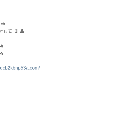
 🎒
งาน 👚 👖 👤
 🔥
 🔥
3dcb2kbnp53a.com/