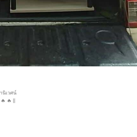
นิเวศน์
🔥 🔥 ||