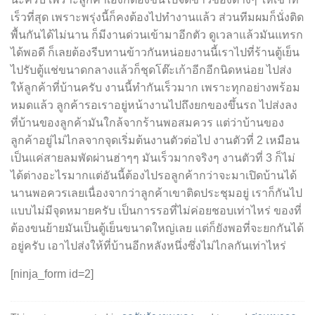
เร็วที่สุด เพราะพรุ่งนี้ก็คงต้องไปทำงานแล้ว ส่วนทีมผมก็นั่งติด
พื้นกันได้ไม่นาน ก็มีงานด่วนเข้ามาอีกตัว ดูเวลาแล้วมันแทรก
ได้พอดี ก็เลยต้องรีบทานข้าวกันหน่อยงานนี้เราไปที่ร้านตู้เย็น
ไปรับตู้แช่ขนาดกลางแล้วก็ชุดโต๊ะเก้าอีกอีกนิดหน่อย ไปส่ง
ให้ลูกค้าที่บ้านครับ งานนี้ทำกันเร็วมาก เพราะทุกอย่างพร้อม
หมดแล้ว ลูกค้ารอเราอยู่หน้างานไปถึงยกของขึ้นรถ ไปส่งลง
ที่บ้านของลูกค้ามันใกล้จากร้านพอสมควร แต่ว่าบ้านของ
ลูกค้าอยู่ไม่ไกลจากจุดเริ่มต้นงานตัวต่อไป งานตัวที่ 2 เหมือน
เป็นแค่สายลมพัดผ่านฮ่าๆๆ มันเร็วมากจริงๆ งานตัวที่ 3 ก็ไม่
ได้ต่างอะไรมากแต่อันนี้ต้องไปรอลูกค้ากว่าจะมาเปิดบ้านได้
นานพอควรเลยเนื่องจากว่าลูกค้าเขาติดประชุมอยู่ เราก็กันไป
แบบไม่มีจุดหมายครับ เป็นการรอที่ไม่ค่อยชอบเท่าไหร่ ของที่
ต้องขนย้ายมันเป็นตู้เย็นขนาดใหญ่เลย แต่ก็ยังพอที่จะยกกันได้
อยู่ครับ เอาไปส่งให้ที่บ้านอีกหลังหนึ่งซึ่งไม่ไกลกันเท่าไหร่
[ninja_form id=2]