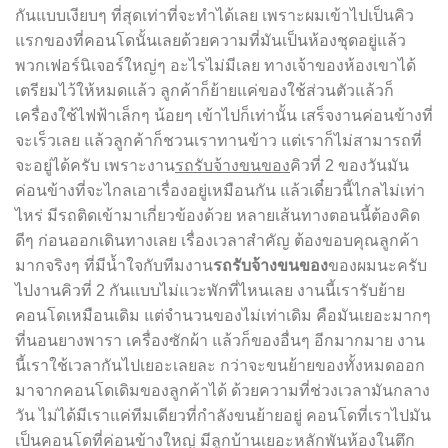
กันแบบเงียบๆ ที่สุดเท่าที่จะทำได้เลย เพราะผมเข้าไปเป็นคิว
แรกของที่คอนโดนั้นเลยด้วยความที่มันเป็นห้องชุดอยู่แล้ว
พวกเฟอร์นิเจอร์ใหญ่ๆ อะไรไม่มีเลย ทางเจ้าของห้องเขาได้
เตรียมไว้ให้หมดแล้ว ลูกค้าก็ย้ายแค่ของใช้ส่วนตัวแล้วก็
เครื่องใช้ไฟฟ้าเล็กๆ น้อยๆ เข้าไปก็เท่านั้น เสร็จงานค่อนข้างที่
จะเร็วเลย แล้วลูกค้าก็ชวนเราทานข้าว แต่เราก็ไม่สามารถที่
จะอยู่ได้ครับ เพราะงาน
รถรับจ้างขนของ
คิวที่ 2 ของวันมัน
ค่อนข้างที่จะไกลเอาเรื่องอยู่เหมือนกัน แล้วเดี๋ยวนี้ไกลไม่เท่า
ไหร่ มีรถติดเข้ามาเกี่ยวข้องด้วย หลายเส้นทางตอนนี้ต้องคิด
ดีๆ ก่อนออกเดินทางเลย เรื่องเวลาสำคัญ ต้องขอบคุณลูกค้า
มากจริงๆ ที่มีน้ำใจกับทีมงาน
รถรับจ้างขนของ
ของผมนะครับ
ไปงานคิวที่ 2 กันแบบไม่แวะพักที่ไหนเลย งานนี้เรารับย้าย
คอนโดเหมือนเดิม แต่จำนวนของไม่เท่าเดิม คือมันเยอะมากๆ
ที่นอนยางพารา เครื่องซักผ้า แล้วก็ของอื่นๆ อีกมากมาย งาน
นี้เราใช้เวลากันไปเยอะเลยละ กว่าจะขนย้ายของทั้งหมดออก
มาจากคอนโดเดิมของลูกค้าได้ ด้วยความที่ช่วงเวลามันกลาง
วัน ไม่ได้มีเราแค่ทีมเดียวที่กำลังขนย้ายอยู่ คอนโดที่เราไปมัน
เป็นคอนโดที่ค่อนข้างใหญ่ มีลูกบ้านเยอะหลักพันห้องในตึก