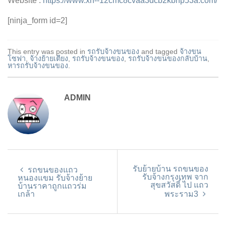
Website :
https://www.xn--12cmc8cvaa3dcb2kbnp53a.com/
[ninja_form id=2]
This entry was posted in
รถรับจ้างขนของ
and tagged
จ้างขน
โซฟา
,
จ้างย้ายเตียง
,
รถรับจ้างขนของ
,
รถรับจ้างขนของกลับบ้าน
,
หารถรับจ้างขนของ
.
ADMIN
รับย้ายบ้าน รถขนของ
รถขนของแถว
รับจ้างกรุงเทพ จาก
หนองแขม รับจ้างย้าย
สุขสวัสดิ์ ไป แถว
บ้านราคาถูกแถวร่ม
เกล้า
พระราม3