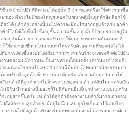
 6 ย้ายไปอีกที่ดีหน่อยได้อยู่ชั้น 3 ข้าวของเครื่องใช้ต่าง
ๆ
ถูกซื้อ
้นมาเอง คือจะไม่มีของใหญ่
ๆ
เลยครับ ขนาดตู้เย็นลูกค้ายังเลือกใช้
ียวได้ แล้วห้องอย่างนี้มันไม่ควรจะมีอะไรมากอยู่แล้วครับ ลูกค้า
ก็ไปได้อีกที่หนึ่งซึ่งอยู่ชั้น 3 ถามชั้น 3 สูงมั้ยก็ต้องบอกว่าอยู่ใน
ูกค้าเคยอยู่อันนี้สบายกว่าเยอะครับ เราใช้เวลายกของขนกันคนละ 2
ล้วก็ใช้เวลายกขึ้นรถไม่นานเท่าไหร่ครับด้วยความที่ของมันไม่ได้
ับการเดินขึ้นลงบันไดเสียมากกว่า งานรับจ้างขนของคิวต่อไปอัน
นว่างานของผมเมื่อวานจะเป็นงานด่วนทั้งหมดตั้งแต่งานแรกไปจนถึง
ือวางแผนอะไรก่อนได้เลยครับ งานนี้ทีมต้องไปขนยายห้องธรรมดา
วงานมาครับ คือลูกค้าเข้าทำงานกะดึกครับ เลิกงานดึกทุกวัน ทำให้
รับ แล้วที่นี่ลูกค้าเขาไปจ้างรถขนของมาแล้ว แต่ดันไม่มาครับเงิน
ไม่มีรับ มีรถอย่างนี้เยอะ
ๆ
ก็ไม่ดีกับคนอื่นที่เขาทำงานแบบนะครับ
็จะอยู่ยากขึ้นครับ เลยทำให้ลูกค้าต้องลางานแล้วก็มารถเอาตอน
 ไปถึงห้องของลูกค้าของมีอยู่ไม่น้อยเลย ถูกใจเก็บเอาไว้แบบรีบ
ๆ
างงานไปถึงลูกค้าเพิ่งจะเริ่มเก็บของ ทีมงานก็ต้องรอยอ่างเดียว