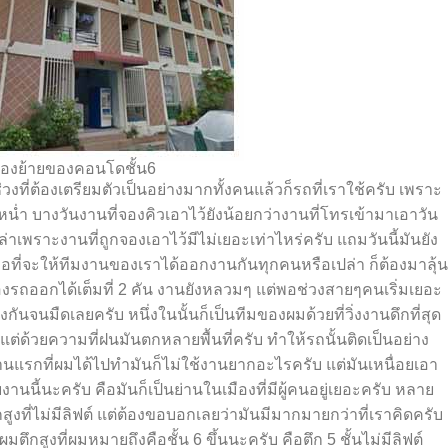
ของย้ายของคอนโดชั้น6
ที่ต้องเตรียมตัวเป็นอย่างมากทั้งคนแล้วก็รถที่เราใช้ครับ เพราะ
 บางวันงานที่จองคิวเอาไว้ยังน้อยกว่างานที่โทรเข้ามาเอาวัน
ือเปล่าเพราะงานที่ถูกจองเอาไว้มีไม่เยอะเท่าไหร่ครับ แถมวันนี้มันยัง
กพอที่จะให้ทีมงานของเราได้ออกงานกันทุกคนหรือเปล่า ก็ต้องมาลุ้น
นจองรถออกได้เต็มที่ 2 คัน งานยังหลวมๆ แต่พอช่วงสาย
ๆ
คนเริ่มเยอะ
ของกันจนมืดเลยครับ หนึ่งในนั้นก็เป็นทีมของผมด้วยที่วิ่งงานดึกที่สุด
 แต่ด้วยความที่ฝนมันตกหลายพื้นที่ครับ ทำให้รถนั้นติดเป็นอย่าง
านแรกที่ผมได้ไปทำมันก็ไม่ใช้งานยากอะไรครับ แต่มันเหนื่อยเอา
นี้นะครับ คือมันก็เป็นย่านในเมืองที่มีผู้คนอยู่เยอะครับ หลาย
กสูงที่ไม่มีลิฟต์ แต่ต้องขอบอกเลยว่ามันมีมากมายกว่าที่เราคิดครับ
ผมตึกสูงที่ผมหมายถึงคือชั้น 6 ขึ้นนะครับ คือตึก 5 ชั้นไม่มีลิฟต์