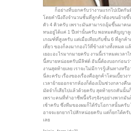
ก็อย่างที่บอกครับว่างานแรกไปเปิดกันที่ชั้น
โดยคำนึงถึงจำนวนชั้นที่ลูกค้าต้องขนย้ายขึ
ตัว 4 คิวครับ เพราะมันสามารถอุ้มขึ้นมาคนเด
ทนอยู่ได้แค่ 1 ปีเท่านั้นครับ พอหมดสัญญาลูกค้า
เกณฑ์ที่สูงครับ แต่เมื่อเทียบกับชั้น 6 ที่ล
เที่ยว ของก็ลงมากองไว้ที่ข้างล่างทั้งหมด แ
เยอะอะไรมากมายครับ งานนี้เราหมดเวลาไปก
นี้สบายหน่อยครับมีลิฟต์ อันนี้ต้องบอกก่อ
งานสุดท้ายเลย เราจะไม่มีการรู้เส้นทางหร
นี่ละครับ เรื่องของเรื่องคือลูกค้าโดนเบี้ย
เวลาย้ายออกจากห้องก็ต้องเป็นช่วงกลางคืนค
มัดจำก็เสียไปแล้วด้วยครับ สุดท้ายรถคันนั้นก็
เพราะคนที่ทำอาชีพนี้จริง
ๆ
จัง
ๆ
อย่างพวกมันก
เช้าครับ ซึ่งทีมของผมก็ได้รับโอกาสนั้นครับ
อาจจะยกยากไปสักหน่อยครับ แต่ก็ยกได้ครับ บ
เลย