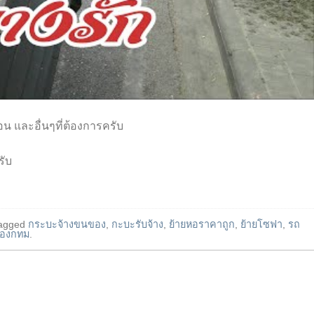
่นอน และอื่นๆที่ต้องการครับ
รับ
agged
กระบะจ้างขนของ
,
กะบะรับจ้าง
,
ย้ายหอราคาถูก
,
ย้ายโซฟา
,
รถ
ของกทม
.