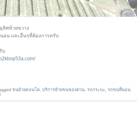
อุทิศห้วยขวาง
ที่นอน และอื่นๆที่ต้องการครับ
รับ
cb2kbnp53a.com/
agged
ขนย้ายคอนโด
,
บริการย้ายขนของด่วน
,
รถกระบะ
,
รถขนที่นอน
ก
.