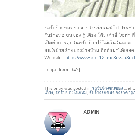
รถรับจ้างขนของ จาก btsอ่อนนุช ไป ประชา
รับย้ายหอ ขนของ ตู้ เตียง โต๊ะ เก้าอี้ โซฟา 
เปิดทำการทุกวันครับ ย้ายได้ไม่เว้นวันหยุด
สนใจย้าย ย้ายของย้ายบ้าน ติดต่อมาได้เลยค
Website :
https://www.xn--12cmc8cvaa3d
[ninja_form id=2]
This entry was posted in
รถรับจ้างขนของ
and t
เตียง
,
รถรับของในกทม
,
รับจ้างรถขนของราคาถู
ADMIN