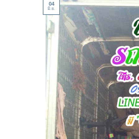
04
มิ.ย.