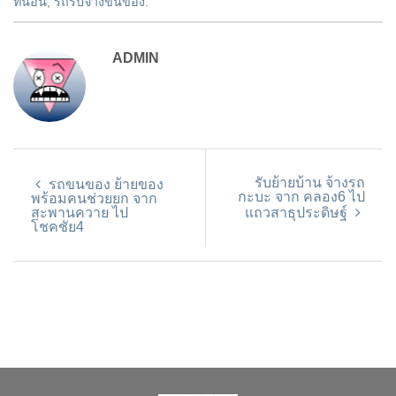
ที่นอน
,
รถรับจ้างขนของ
.
ADMIN
รับย้ายบ้าน จ้างรถ
รถขนของ ย้ายของ
กะบะ จาก คลอง6 ไป
พร้อมคนช่วยยก จาก
สะพานควาย ไป
แถวสาธุประดิษฐ์
โชคชัย4