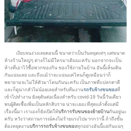
เงียบจนง่วงเลยตอนนี้ ขนาดว่าเป็นวันหยุดเท่ๆ แต่ขนาด
ห้างร้านใหญ่ๆ ต่างก็ไม่มีใครมาเดินนะครับ นอกจากจะเป็น
ห้างที่เอาไว้ซื้อพวกของกิน ของใช้ภายในบ้าน อันนี้เห็นเดิน
กันแน่นเลย และถึงแม้ว่าจะแน่นแค่ไหนก็ดูเหมือนว่าก็
พยายามจะไม่ให้ตัวมาโดนกันนะครับ เป็นภาพที่แปลกตาดี
และก็ดูน่ากลัวไม่น้อยเลยสำหรับทีมงาน
รถรับจ้างขนของ
ที่
เข้าไปทำงาน ยังดุดันต่อเนื่องสำหรับ covid-19 วันนี้วันเดียว
พบผู้ติดเชื้อเพิ่มเป็นหลักสิบราย น่าจะเยอะที่สุดแล้วตั้งแต่มี
เรื่องนี้มา เราเองก็ยังเปิดให้
บริการรับขนของย้ายบ้าน
กันอยู่นะ
ครับ หวังว่าสถานการณ์คงไม่ร้ายแรงไปมากกว่านี้ ถ้าถึงขั้น
ต้องหยุดงาน
บริการรถรับจ้างขนของ
ทุกอย่างอันนี้แย่กันแน่ๆ