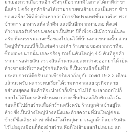
มาเยอะกว่าเมื่อวานอีก จริงๆ เมื่อวานก็มีโอกาสได้มาที่สาขา
นี้แล้ว 1 ครั้ง ลูกค้าจ้างให้เรามาช่วยขนย้ายของ เป็นพวก ข้าว
ของเครื่องใช้ที่จำเป็นหากว่ามีการปิดประเทศขึ้นมาจริงๆ พวก
ข้าวสาร อาหารแห้ง น้ำดื่ม และอื่นอีกมากมายเลย ตั้งแต่
ทำงานรถรับจ้างขนของมาเป็นสิบๆ ปีก็เพิ่งจะมีเมื่อวานนั้นละ
ครับ ที่คนธรรมดาจะซื้อของไปตุนไว้ที่บ้านมากขนาดนั้น ส่วน
ใหญ่ที่ทำแบบนี้ก็เป็นพ่อค้า แม่ค้า ร้านขายของมากกว่าที่จะ
ซื้อเยอะขนาดนั้น เยอะจริงๆ รถเข็นคันใหญ่ๆ 4-5 คันที่ลูกค้า
รากมารอจ่ายเงิน ตรวจสินค้านานเลยละกว่าจะออกมาได้ เป็น
ห้างขายส่งที่เราคงรู้จักกันดีครับ ก็เป็นงานอีกชิ้นที่ได้
ประสบการณ์ดีครับ เอาเข้าจริงเราก็อยู่กับ covid-19 2-3 เดือน
แล้วนะครับ ผลกระทบเรียกได้ว่ามหาศาลเลย ธุรกิจหลาย
อย่างหยุดลง สินค้าที่จะนำเข้าก็เข้ามาไม่ได้ จะเอาออกไปก็
ออกไม่ได้โดยระงับทั้งหมด กว่าจะฟื้นกันคงอีสักพัก เมื่อวัน
ก่อนก็มีไปย้ายร้านเสื้อผ้าร้านหนึ่งครับ ร้านลูกค้าเข้าอยู่ใน
ห้าง ซึ่งเป็นห้างใหญ่ห้างหนึ่งและด้วยความที่มันใหญ่ค่อน
ข้างมีชื่อเสียง ค่าเช่าที่มันก็ไม่ใหญ่ตาม จนลูกค้าก็แบกรับมัน
ไว้ไม่อยู่เหมือนก็ต้องย้ายร้าน คือก็ไม่ย้ายออกไปเลยนะ แต่