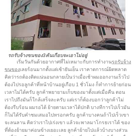
รถรับจ้างขนของ3คันเกือบจะเอาไม่อยู่
เริ่มวันกันด้วยอากาศที่ไม่เหมาะกับการทำงาน
รถรับจ้าง
ขนของ
เลยร้อนมากตั้งแต่เช้ายันเย็น เราคาดการณ์ผิดพลาด
คิดว่ารถต้องติดแน่นอนกลายเป็นว่าเมื่อเช้าผมออกงานเร็วไป
ต้องไปรอลูกค้าที่หน้าบ้านอยู่เกือบ 1 ชั่วโมง ก็ทำการย้ายก่อน
เวลาไม่ได้ครับ ลูกค้าพยายามเก็บของมาตั้งแต่เมื่อคืน ตอน
เราไปถึงมันก็ใกล้เสร็จละครับ แต่เราก็ต้องบอกว่าลูกค้าไม่
ต้องรีบร้อน ผมรอได้ ย้ายตามเวลาได้ปกติ บางทีการไปเร็วมัน
ก็ไม่ได้รับคำชมเสมอไปหรอกครับ ลูกค้าบางคนถ้าไปเร็วเขา
จะลนลาน คิดว่าเราไปเร่งเขา แล้วจะพาลมาโกรธเราได้ ของ
ที่ต้องย้ายมาค่อนข้างเยอะเลย ลูกค้าย้ายไปแล้วบ้างบางส่วน