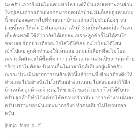
นะครับ เอาจริงมันไม่แคบเท่าไหร่ แต่ที่มันแคบเพราะคนส่วน
ใหญ่เล่นเอารถตัวเองออกมาจอดหน้าบ้าน มันก็เลยดูแคบแบบ
นี้ ผมต้องจอดรถไปที่ท้ายหมาบ้าน แล้วลงไปช่วยน้องๆ ขน
ย้ายขึ้นรถให้เต็ม 2 คันก่อนแล้วคันที่ 3 ก็เป็นคันผมก็อัดกันจน
เต็มคันพอดี ใช้คำว่าอัดได้เลยละ เพราะลูกค้าก็ไม่ได้สนใจ
ของเลย อัดอย่างเดียวอะไรใส่ได้ใส่เลย อะไรโยนได้โยน
เข้าไปเลย ลูกค้าทำเองให้เห็นเลย แต่ผมก็เลือกที่จะไม่โยน
เพราะจัดมันจะได้พื้นที่มากกว่าใช้เวลานานสมเป็นงานสุดท้าย
จริงๆ เราไม่คิดจะรับงานอื่นในเวลาใกล้เคียงอยู่แล้วครับ
เพราะประเมินจากการขนย้ายคิวนี้แล้วงานที่เข้ามาต้องดึงให้
ห่างเลย ไม่อย่างนั้นไปไม่ทันอย่างแน่นอน ไปส่งของลงไว้อีก
บ้านหนึ่ง ลูกค้าจะจ้างต่อให้ช่วยจัดของด้วยเราก็ไม่ได้รับนะ
ครับ ลูกค้าก็ทำได้แค่รอให้ครอบครัวกลับมาจากทำงานนั่นละ
ครับ เพราะของมันเยอะมากจริงๆ ทำคนเดียวไม่ไหวหรอก
ครับ
[ninja_form id=2]