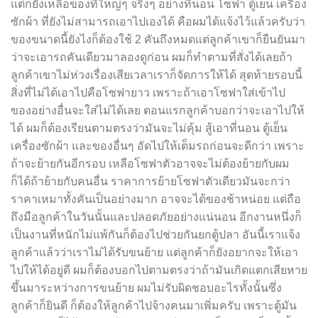
แต่ก็ยังเหลือของที่ใหญ่ๆ จริงๆ อย่างที่นอน โซฟา ตู้เย็น เครื่อง
ซักผ้า ที่ยังไม่สามารถเอาไปเองได้ คือผมได้แจ้งไว้แล้วครับว่า
ของขนาดนี้ยังไงก็ต้องใช้ 2 คันถึงหมดแต่ลูกค้าเขาก็ยืนยันมา
ว่าจะเอารถคันเดียวมาลองดูก่อน ผมก็ทำตามที่สั่งได้เลยถ้า
ลูกค้าเขาไม่ห่วงเรื่องเสียเวลาเราก็จัดการให้ได้ สุดท้ายรอบนี้
สิ่งที่ไม่ได้เอาไปคือโซฟายาว เพราะถ้าเอาโซฟาใส่เข้าไป
ของอย่างอื่นจะใส่ไม่ได้เลย ตอนแรกลูกค้าบอกว่าจะเอาไปให้
ได้ ผมก็ต้องเรียนตามตรงว่ามันจะไม่คุ้ม สู้เอาที่นอน ตู้เย็น
เครื่องซักผ้า และของอื่นๆ อัดไปให้เต็มรถก่อนจะดีกว่า เพราะ
ถ้าจะย้ายกันอีกรอบ เหลือโซฟาตัวอาจจะไม่ต้องย้ายกับผม
ก็ได้ถ้าย้ายกับคนอื่น ราคาการย้ายโซฟาตัวเดียวมันจะกว่า
ราคาเหมาทั้งคันเป็นอย่างมาก อาจจะได้ของช้าหน่อย แต่ถือ
ถึงมือลูกค้าในวันนั้นและปลอดภัยอย่างแน่นอน อีกงานหนึ่งก็
เป็นงานที่หนักไม่แพ้กันก็ต้องไปช่วยกันยกตู้ปลา อันนี้เราแจ้ง
ลูกค้าแล้วว่าเราไม่ได้รับขนย้าย แต่ลูกค้าก็ยังอยากจะให้เอา
ไปให้ได้อยู่ดี ผมก็ต้องบอกไปตามตรงว่าถ้ามันเกิดแตกเสียหาย
ขึ้นมาระหว่างการขนย้าย ผมไม่รับผิดชอบอะไรทั้งนั้นซึ่ง
ลูกค้าก็ยินดี ก็ต้องให้ลูกค้าไปจ้างคนมาเพิ่มครับ เพราะตู้มัน