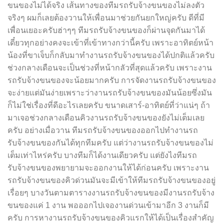
ขนของไม่ได้จริง เส้นทางของทีมรถรับจ้างขนของไม่ลงตัว
จริงๆ ผมก็เลยต้องวานให้เพื่อนมาช่วยกันยกใหญ่ครับ ดีที่มี
เพื่อนเยอะครับฮ่าๆๆ ทีมรถรับจ้างขนของก็ผ่านจุดกันมาได้
เดี๋ยวทุกอย่างคงจะเข้าที่เข้าทางกว่านี้ครับ เพราะอาทิตย์หน้า
น้องที่ขาเจ็บก็กลับมาทำงานรถรับจ้างขนของได้ปกติแล้วครับ
ช่วงกลางเดือนจะเป็นช่วงที่หน้ากลัวที่สุดแล้วครับ เพราะงาน
รถรับจ้างขนของจะน้อยมากครับ การจัดงานรถรับจ้างขนของ
จะง่ายแต่มันง่ายเพราะว่างานรถรับจ้างขนของมันน้อยซึ่งมัน
ก็ไม่ใช่เรื่องที่ดีอะไรเลยครับ ขนาดเสาร์-อาทิตย์ที่ว่าแน่ๆ ถ้า
มาเจอช่วงกลางเดือนคิวงานรถรับจ้างขนของยังไม่เต็มเลย
ครับ อย่างเมื่อวาน ทีมรถรับจ้างขนของออกไปทำงานรถ
รับจ้างขนของกันได้ทุกทีมครับ แต่ว่างานรถรับจ้างขนของไม่
เต็มเท่าไหร่ครับ บางทีมก็ได้งานเดียวครับ แต่ยังไงทีมรถ
รับจ้างขนของพยายามจะออกงานให้ได้ก่อนครับ เพราะงาน
รถรับจ้างขนของคิวด่วนมันจะมีเข้าให้ทีมรถรับจ้างขนของอยู่
เรื่อยๆ บางวันตามตารางงานรถรับจ้างขนของมีงานรถรับจ้าง
ขนของแค่ 1 งาน พอออกไปเจองานด่วนเข้ามาอีก 3 งานก็มี
ครับ การหางานรถรับจ้างขนของคิวแรกให้ได้เป็นเรื่องสำคัญ