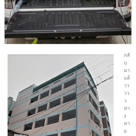
กลั
บ
มา
แล้
วว
วว
ว
ห่า
ง
หา
ย