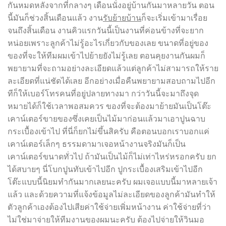
กันหมดหลังจากที่กลางๆ เดือนนั่งอยู่บ้านกันมาหลายวัน ตอน
นี้มันก็ช่วงสิ้นเดือนแล้ว งาน
รับย้ายบ้าน
ก็จะเริ่มเข้ามาเรื่อย
จนถึงสิ้นเดือน งานคิวแรกวันนี้เป็นงานที่ค่อนข้างที่จะยาก
หน่อยเพราะลูกค้าไม่รู้อะไรเกี่ยวกับของเลย ขนาดที่อยู่ของ
ของที่จะให้ทีมผมเข้าไปย้ายยังไม่รู้เลย ตอนคุยงานกันผมก็
พยายามที่จะถามอย่างละเอียดแล้วแต่ลูกค้าไม่สามารถให้ราย
ละเอียดที่แน่ชัดได้เลย อีกอย่างเมื่อคืนพยายามสอบถามไปอีก
ทีก็ให้เบอร์โทรคนที่อยู่ปลายทางมา กว่าวันนี้จะมาถึงจุด
หมายได้ก็ใช้เวลาพอสมควร ของที่จะต้องมาย้ายมันเป็นโต๊ะ
เคาน์เตอร์ขายของซึ่งเคยเป็นไม้มาก่อนแล้วมาเอาปูนฉาบ
กระเบื้องเข้าไป ที่นี่ก็ยกไม่ขึ้นสิครับ คือตอนบอกเราบอกแค่
เคาน์เตอร์เล็กๆ ธรรมดามาเจอหน้างานจริงมันก็เป็น
เคาน์เตอร์ขนาดทั่วไป ถ้ามันเป็นไม้ก็ไม่เท่าไหร่หรอกครับ ยก
ได้สบายๆ นี่โบกปูนทับเข้าไปอีก ปูกระเบื้องเสริมเข้าไปอีก
โต๊ะแบบนี้นิยมทำกันมากเลยนะครับ ผมเจอแบบนี้มาหลายเจ้า
แล้ว และด้วยความที่แจ้งข้อมูลไม่ละเอียดของลูกค้ามันทำให้
ตัวลูกค้าเองต้องไปเสียค่าใช้จ่ายเพิ่มหน้างาน ค่าใช้จ่ายที่ว่า
ไม่ใช่มาจ่ายให้ทีมงานของผมนะครับ ต้องไปจ่ายให้วินมอ