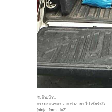
รับย้ายบ้าน
กระบะขนของ จาก ศาลายา ไป เซียรังสิต
[ninja_form id=2]