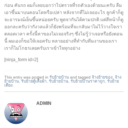
ก่อน คันรถ ผมก็เลยบอกว่าไปตรวจที่รถตัวเองด้วยนะครับ ลืม
เอาขึ้นมาบนคอนโดหรือเปล่า หลังจากที่ไม่เจออะไร ลูกค้าก็ดู
จะอารมณ์เย็นขึ้นหน่อยครับ พูดจากันได้ตามปกติ แต่สีหน้าก็ดู
ออกละครับว่ากังวลแล้วก็ยังพร้อมที่จะกลับมาไม่ไว้วางใจเรา
ตลอดเวลา ครั้งนี้หาของไม่เจอจริงๆ ซึ่งไม่รู้ว่าเจอหรือยังตอน
นี้ ผมเองก็ขอให้เจอครับ หลายอย่างที่ทำกับทีมงานของเรา
เราก็ไม่โกธรเลยครับเราเข้าใจทุกอย่าง
[ninja_form id=2]
This entry was posted in
รับย้ายบ้าน
and tagged
จ้างย้ายของ
,
จ้าง
ย้ายบ้าน
,
รับย้ายตู้เสื้อผ้า
,
รับย้ายบ้าน
,
รับย้ายบ้านราคาถูก
,
รับย้าย
เตียง
.
ADMIN