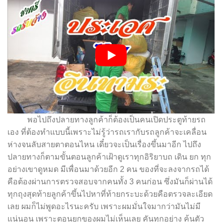
พอไปถึงปลายทางลูกค้าก็ต้องเป็นคนเปิดประตูท้ายรถ
เอง ที่ต้องทำแบบนี้เพราะไม่รู้ว่ารถเรากับรถลูกค้าจะเคลื่อน
ห่างจนลับสายตาตอนไหน เดี๋ยวจะเป็นเรื่องขึ้นมาอีก ไปถึง
ปลายทางก็ตามขั้นตอนลูกค้าเฝ้าดูเราทุกอิริยาบถ เดิน ยก ทุก
อย่างเขาดูหมด มีเพื่อนมาด้วยอีก 2 คน ของที่จะลงจากรถได้
คือต้องผ่านการตรวจสอบจากคนทั้ง 3 คนก่อน ซึ่งมันก็ผ่านได้
ทุกถุงสุดท้ายลูกค้าขึ้นไปหาที่ท้ายกระบะด้วยคือตรวจละเอียด
เลย ผมก็ไม่พูดอะไรนะครับ เพราะผมมั่นใจมากว่ามันไม่มี
แน่นอน เพราะตอนยกของผมไม่เห็นเลย คันทุกอย่าง ค้นตัว